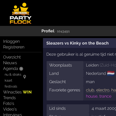
Profiel
· 1043491
Inloggen
Sleazers vs Kinky on the Beach
Registreren
Deze gebruiker is al geruime tijd nie
Overzicht
Nieuws
Woonplaats
Leiden
(
Zuid-Ho
Agenda
🇳🇱
Land
Nederland
nu & straks
kaart
Geslacht
man
festivals
Favoriete genres
club
,
electro
,
ha
Winacties
WIN
house, trance
Trends
Foto's
Lid sinds
4 maart 2009
Video's
Interviews