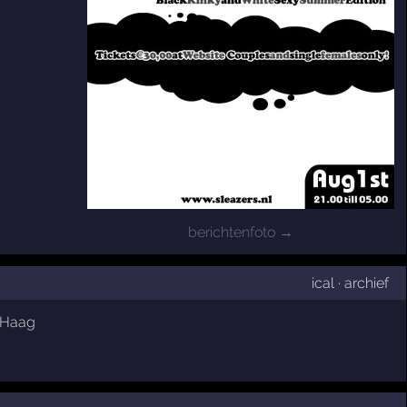
berichtenfoto →
ical
·
archief
 Haag