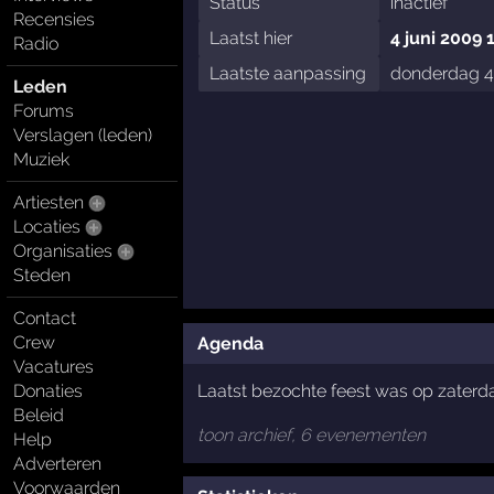
Status
inactief
Recensies
Laatst hier
4 juni 2009 
Radio
Laatste aanpassing
donderdag 4 
Leden
Forums
Verslagen (leden)
Muziek
Artiesten
Locaties
Organisaties
Steden
Contact
Crew
Agenda
Vacatures
Laatst bezochte feest was op zater
Donaties
Beleid
toon archief, 6 evenementen
Help
Adverteren
Voorwaarden