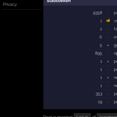
Statistieken
Privacy
9358
·
p
1
v
2
·
f
6
·
e
5
×
g
895
·
o
1
×
p
1
·
p
1
×
n
1
·
n
353
·
p
19
·
p