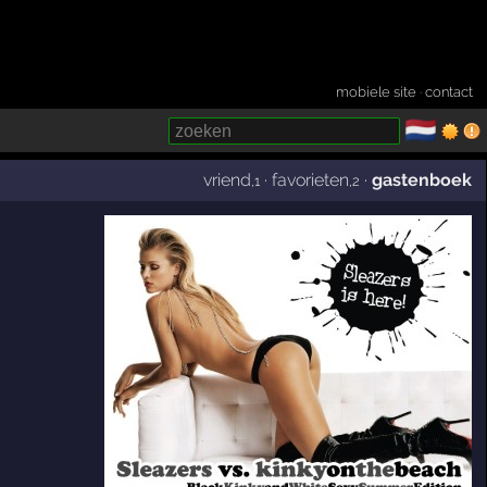
mobiele site
·
contact
🇳🇱
­
vriend
·
favorieten
·
gastenboek
,1
,2