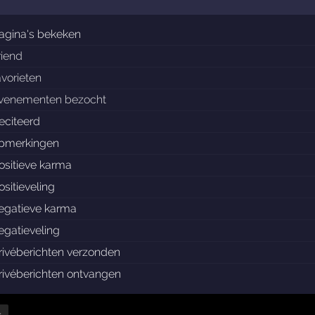
agina's bekeken
riend
avorieten
venementen bezocht
eciteerd
pmerkingen
ositieve karma
ositieveling
egatieve karma
egatieveling
rivéberichten verzonden
rivéberichten ontvangen