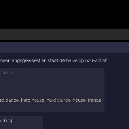
t meer langsgeweest en staat derhalve op non-actief.
lland
)
rd dance
,
hard house
,
hard trance
,
house
,
trance
 16:14