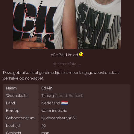
dEcIBeLl im ed
berichtenfoto →
Deze gebruiker is al geruime tijd niet meer langsgeweest en staat
derhalve op non-actief.
Naam
Edwin
Woonplaats
Tilburg
(
Noord-Brabant
)
🇳🇱
Land
Nederland
Beroep
water industrie
Geboortedatum
25 december 1986
Leeftijd
39
Geslacht
man