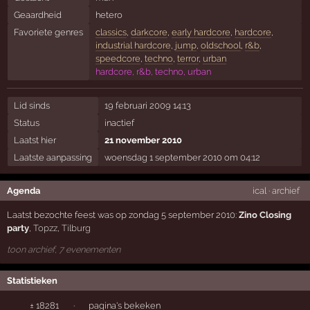
Geaardheid
hetero
Favoriete genres
classics
,
darkcore
,
early hardcore
,
hardcore
,
industrial hardcore
,
jump
,
oldschool
,
r&b
,
speedcore
,
techno
,
terror
,
urban
hardcore, r&b, techno, urban
Lid sinds
19 februari 2009 14:13
Status
inactief
Laatst hier
21 november 2010
Laatste aanpassing
woensdag 1 september 2010 om 04:12
Agenda
ical
·
archief
Laatst bezochte feest was op zondag 5 september 2010:
Zino Closing
party
,
Topzz
,
Tilburg
toon archief, 7 evenementen
Statistieken
± 18281
·
pagina's bekeken