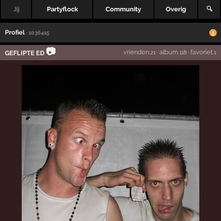
Jij
Partyflock
Community
Overig
🔍
Profiel
· 1036415
📷
vrienden
·
album
·
favoriet
GEFLIPTE ED
,21
,118
,1