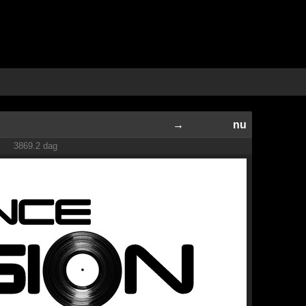
→
nu
3869.2 dag