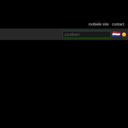
mobiele site
·
contact
🇳🇱
­