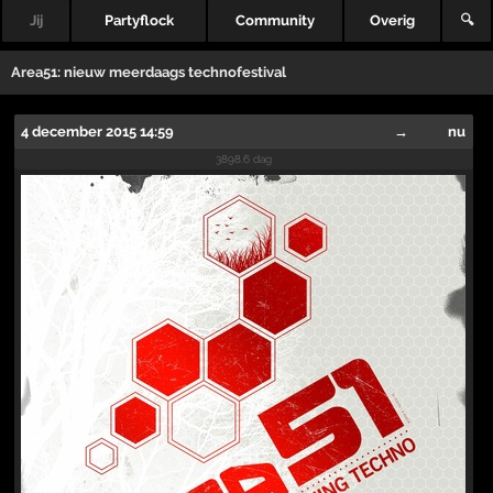
Jij
Partyflock
Community
Overig
🔍
Area51: nieuw meerdaags technofestival
4 december 2015 14:59
→
nu
3898.6 dag