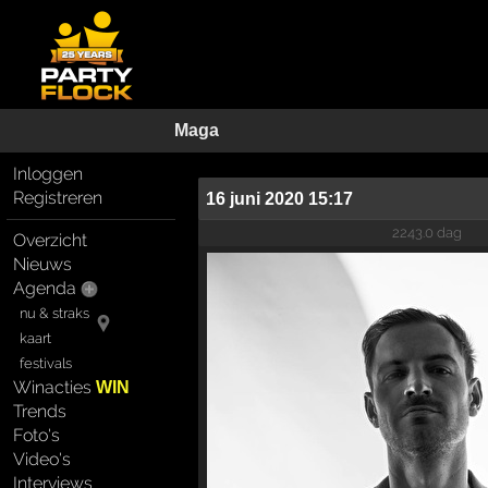
Maga
Inloggen
Registreren
16 juni 2020 15:17
2243.0 dag
Overzicht
Nieuws
Agenda
nu & straks
kaart
festivals
Winacties
WIN
Trends
Foto's
Video's
Interviews