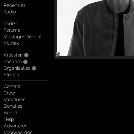
Recensies
Radio
Leden
Forums
Verslagen (leden)
Muziek
Artiesten
Locaties
Organisaties
Steden
Contact
Crew
Vacatures
Donaties
Beleid
Help
Adverteren
Voorwaarden