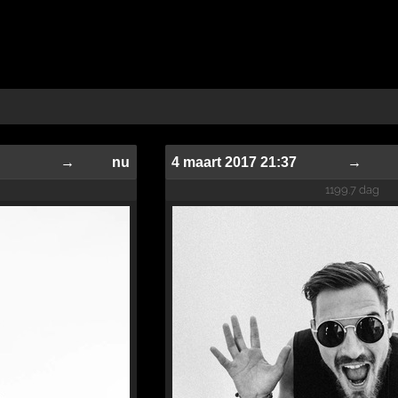
→
nu
4 maart 2017 21:37
→
1199.7 dag