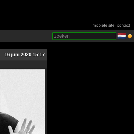
mobiele site
·
contact
🇳🇱
­
16 juni 2020 15:17