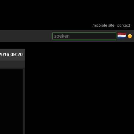
mobiele site
·
contact
🇳🇱
­
 2016 09:20