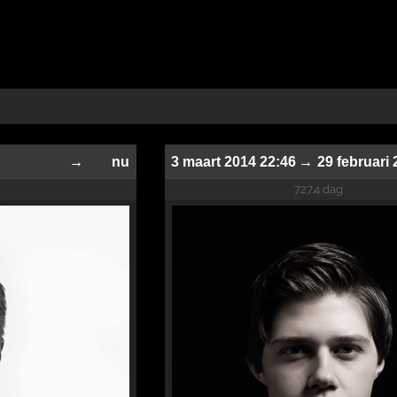
→
nu
3 maart 2014 22:46
→
29 februari
727.4 dag