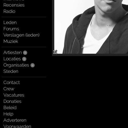
Recensies
Radio
Leden
Forums
Verslagen (leden)
Muziek
Artiesten
Locaties
Organisaties
Steden
Contact
Crew
Vacatures
Donaties
Beleid
Help
Adverteren
Voorwaarden