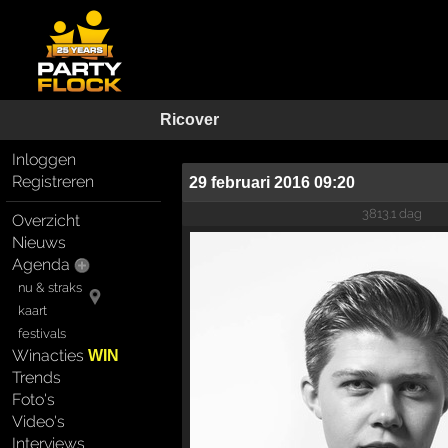
Ricover
Inloggen
Registreren
29 februari 2016 09:20
3813.1 dag
Overzicht
Nieuws
Agenda
nu & straks
kaart
festivals
Winacties
WIN
Trends
Foto's
Video's
Interviews