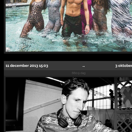
11 december 2013 15:03
→
3 oktober
660.9 dag