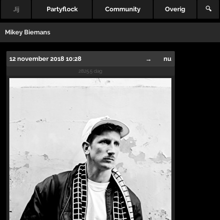
Jij
Partyflock
Community
Overig
🔍
Mikey Biemans
12 november 2018 10:28
→
nu
2825.5 dag