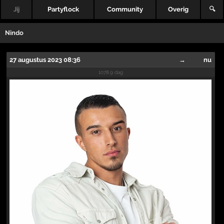
Jij
Partyflock
Community
Overig
🔍
Nindo
27 augustus 2023 08:36
→
nu
1078.9 dag