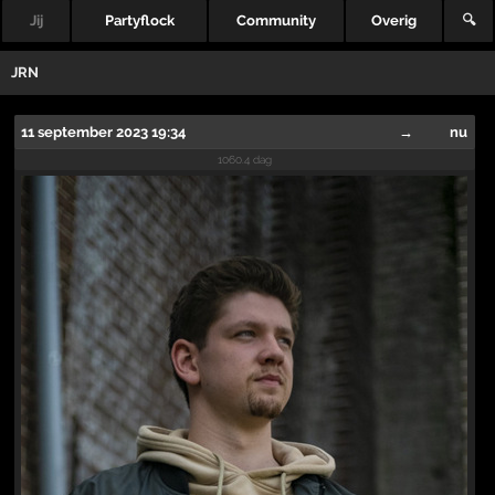
Jij
Partyflock
Community
Overig
🔍
JRN
11 september 2023 19:34
→
nu
1060.4 dag