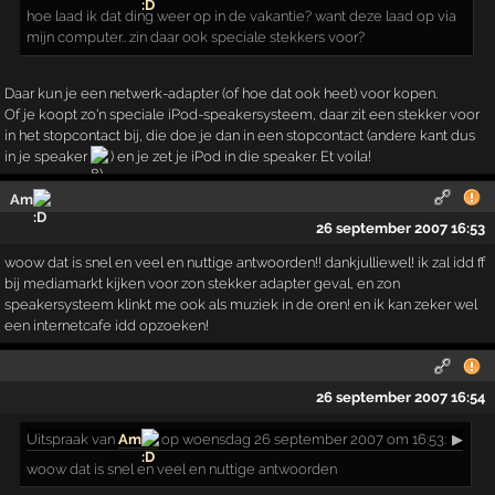
hoe laad ik dat ding weer op in de vakantie? want deze laad op via
mijn computer.. zin daar ook speciale stekkers voor?
Daar kun je een netwerk-adapter (of hoe dat ook heet) voor kopen.
Of je koopt zo'n speciale iPod-speakersysteem, daar zit een stekker voor
in het stopcontact bij, die doe je dan in een stopcontact (andere kant dus
in je speaker
) en je zet je iPod in die speaker. Et voila!
Am
26 september 2007 16:53
woow dat is snel en veel en nuttige antwoorden!! dankjulliewel! ik zal idd ff
bij mediamarkt kijken voor zon stekker adapter geval, en zon
speakersysteem klinkt me ook als muziek in de oren! en ik kan zeker wel
een internetcafe idd opzoeken!
26 september 2007 16:54
Uitspraak
van
Am
op woensdag 26 september 2007 om 16:53:
▶
woow dat is snel en veel en nuttige antwoorden