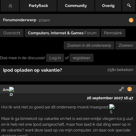
Jij
Partyflock
Community
Overig
🔍
Forumonderwerp
· 973902
Overzicht
Computers, Internet & Games
Forum
Permalink
Zoeken in dit onderwerp
Zoeken
Doe mee in de discussie!
Log in
of
registreer
Ipod opladen op vakantie?
258x bekeken
Am
26 september 2007 16:47
Hoi (ik wist niet zo goed aar dit onderwerp moest maargoed
)
Maar ik ga binnekort op vakantie en het is wel een endje vliegen (ca 9 uur)
en ik heb net ene Ipod aangeschaft, maar hoe laad ik dat ding weer op in
de vakantie? want deze laad op via mijn computer.. zin daar ook speciale
stekkers voor?