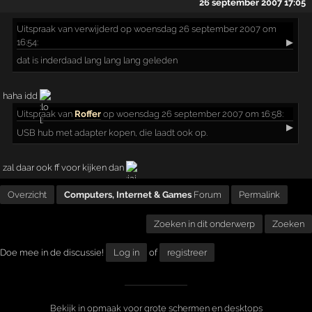
26 september 2007 17:05
Uitspraak
van verwijderd op woensdag 26 september 2007 om
16:54:
▶
dat is inderdaad lang lang lang geleden
haha idd
Uitspraak
van
Roffer
op woensdag 26 september 2007 om 16:58:
▶
USB hub met adapter kopen, die laadt ook op.
zal daar ook ff voor kijken dan
Overzicht
Computers, Internet & Games
Forum
Permalink
Zoeken in dit onderwerp
Zoeken
Doe mee in de discussie!
Log in
of
registreer
Bekijk in opmaak voor grote schermen en desktops