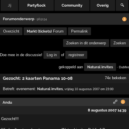
Jij
Partyflock
Community
Overig
🔍
Forumonderwerp
· 965134
Overzicht
Markt (tickets)
Forum
Permalink
Zoeken in dit onderwerp
Zoeken
Doe mee in de discussie!
Log in
of
registreer
gekoppeld aan
Natural invites
· Dubfire
Gezocht: 2 kaarten Panama 10-08
74x bekeken
Betreft:
evenement:
Natural invites
,
vrijdag 10 augustus 2007
om 23:00
Andu
8 augustus 2007 14:39
Gezocht!!!