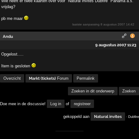
Wie heeft er twee kaarten over voor "Natural invites Dubfire" Panama a.s.
vrijdag?
pb me maar
laatste aanpassing
8 augustus 2007 14:42
Andu
9 augustus 2007 11:23
Opgelost.....
Item is gesloten
Overzicht
Markt (tickets)
Forum
Permalink
Zoeken in dit onderwerp
Zoeken
Doe mee in de discussie!
Log in
of
registreer
gekoppeld aan
Natural invites
· Dubfire