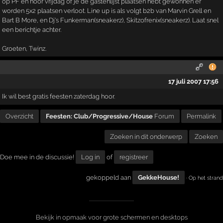
op PF en hoor vrijdag of je de gastenlijst plaatsen hebt gewonnen er
worden 5x2 plaatsen verloot. Line up is als volgt b2b van Marvin Grell en
Bart B More, en Dj's Funkerman(sneakerz), Skitzofrenix(sneakerz). Laat snel
een berichtje achter.
Groeten, Twinz.
17 juli 2007 17:56
Ik wil best gratis feesten zaterdag hoor.
Overzicht
Feesten: Club/Progressive/House
Forum
Permalink
Zoeken in dit onderwerp
Zoeken
Doe mee in de discussie!
Log in
of
registreer
gekoppeld aan
GekkeHouse!
· Op het strand
Bekijk in opmaak voor grote schermen en desktops