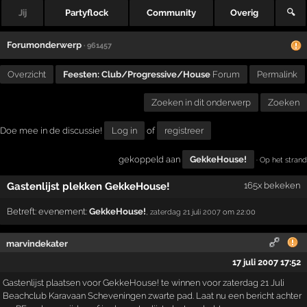
Jij
Partyflock
Community
Overig
🔍
Forumonderwerp
· 961457
Overzicht
Feesten: Club/Progressive/House
Forum
Permalink
Zoeken in dit onderwerp
Zoeken
Doe mee in de discussie!
Log in
of
registreer
gekoppeld aan
GekkeHouse!
· Op het strand
Gastenlijst plekken GekkeHouse!
165x bekeken
Betreft:
evenement:
GekkeHouse!
,
zaterdag 21 juli 2007
om 22:00
marvindekater
17 juli 2007 17:52
Gastenlijst plaatsen voor GekkeHouse! te winnen voor zaterdag 21 Juli
Beachclub Karavaan Scheveningen zwarte pad. Laat nu een bericht achter