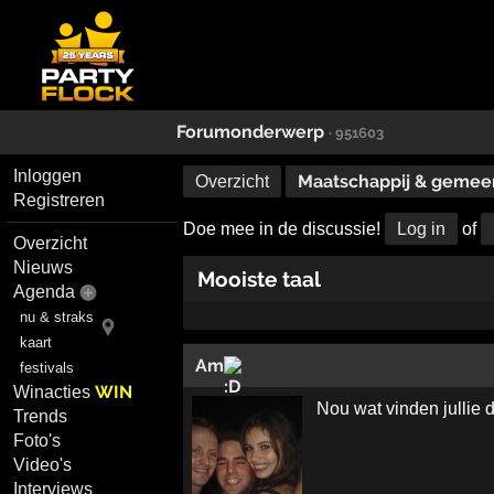
Forumonderwerp
· 951603
Inloggen
Maatschappij & geme
Overzicht
Registreren
Doe mee in de discussie!
Log in
of
Overzicht
Nieuws
Mooiste taal
Agenda
nu & straks
kaart
Am
festivals
WIN
Winacties
Nou wat vinden jullie 
Trends
Foto's
Video's
Interviews