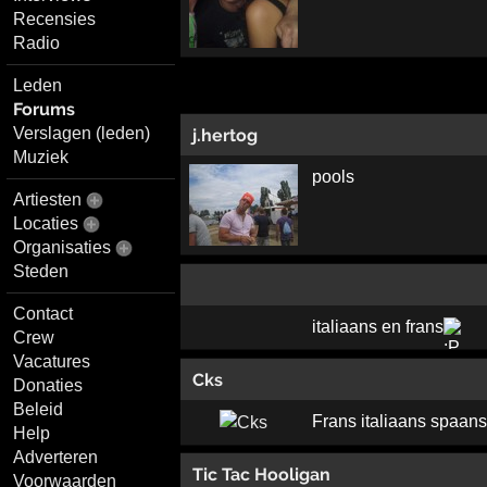
Recensies
Radio
Leden
Forums
Verslagen (leden)
j.hertog
Muziek
pools
Artiesten
Locaties
Organisaties
Steden
Contact
italiaans en frans
Crew
Vacatures
Cks
Donaties
Beleid
Frans italiaans spaans
Help
Adverteren
Tic Tac Hooligan
Voorwaarden