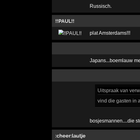
Russisch.
!!PAUL!!
plat Amsterdams!!!
Japans...boemlauw me
Uitspraak
van verwi
vind die gasten in 
bosjesmannen....die st
:cheer:lautje