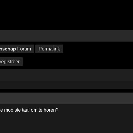
enschap
Forum
Permalink
registreer
de mooiste taal om te horen?