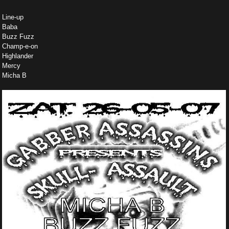
Line-up
Baba
Buzz Fuzz
Champ-e-on
Highlander
Mercy
Micha B