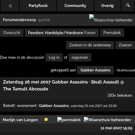
Jij
Partyflock
Community
Overig
🔍
Forumonderwerp
· 947676
Overzicht
Feesten: Hardstyle/Hardcore
Forum
Permalink
Zoeken in dit onderwerp
Zoeken
Doe mee in de discussie!
Log in
of
registreer
gekoppeld aan
Gabber Assasins
· Skull Assault
Zaterdag 26 mei 2007 Gabber Assasins · Skull Assault @
The Tumult Abcoude
283x bekeken
Betreft:
evenement:
Gabber Assasins
,
zaterdag 26 mei 2007
om 23:00
Martijn van Langen
11 mei 2007 15:05