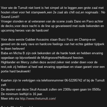
Voor wie de Tumult niet kent is het simpel uit te leggen,een grote zaal met
houten vloer voor het stampwerk,een 2e zaal als chill out,en nogmaals : No
Sound Limit!!
Vroeger stonden er al veteranen van de scene zoals Dano en Pavo achter
de decks,voor deze nacht is de line up gevarieeerd met oude bekenden en
upcoming heroes van de hardcore!
Voor deze eerste Gabber Assasins staan Buzz Fuzz en Champ-e-on
gereed om de early rave en hardcore feelings van het echte gabber tijdperk
te doen herleven!
Baba en Micha B zijn ook bekenden uit de harde hoek en hebben ervaring
opgedaan op bijvoorbeeld de Multigroove/Hellbound feesten.
Highlander en Mercy zullen deze avond zeker niet onder doen voor de
rest,ook zij hebben al heel wat ervaring opgedaan en staan garant voor een
portie hard beukwerk!
Kaarten zijn te verkrijgen via telefoonnummer 06-52295742 of bij de Tumult
zelf.
De deuren van deze Skull Assault zullen om 2300u open gaan tm 0500u
De minimum leeftijd is 16 jaar.
Meer info via
http://www.thetumult.com/