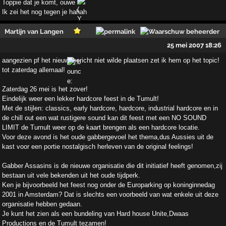
Toppie dat je komt, ouwe
Ik zei het nog tegen je hahah
Martijn van Langen
25 mei 2007 18:26
aangezien pf het nieuwsbericht niet wilde plaatsen zet ik hem op het topic!
tot zaterdag allemaal!
Zaterdag 26 mei is het zover!
Eindelijk weer een lekker hardcore feest in de Tumult!
Met de stijlen: classics, early hardcore, hardcore, industrial hardcore en in
de chill out een wat rustigere sound kan dit feest met een NO SOUND
LIMIT de Tumult weer op de kaart brengen als een hardcore locatie.
Voor deze avond is het oude gabbergevoel het thema,dus Aussies uit de
kast voor een portie nostalgisch herleven van de original feelings!
Gabber Assasins is de nieuwe organisatie die dit initiatief heeft genomen,zij
bestaan uit vele bekenden uit het oude tijdperk.
Ken je bijvoorbeeld het feest nog onder de Europarking op koninginnedag
2001 in Amsterdam? Dat is slechts een voorbeeld van wat enkele uit deze
organisatie hebben gedaan.
Je kunt het zien als een bundeling van Hard house Unite,Dwaas
Productions en de Tumult tezamen!