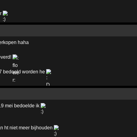
ar
 verkopen haha
ieverd!
07 bedoeld worden he
. 19 mei bedoelde ik
ff kan ht niet meer bijhouden