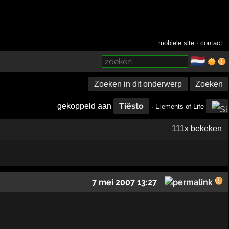
mobiele site
·
contact
🇳🇱
­
Zoeken in dit onderwerp
Zoeken
Tiësto
gekoppeld aan
· Elements of Life
111x bekeken
7 mei 2007 13:27