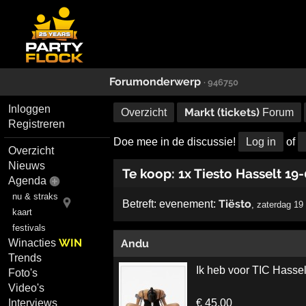
Forumonderwerp
· 946750
Inloggen
Markt (tickets)
Overzicht
Forum
Registreren
Doe mee in de discussie!
Log in
of
Overzicht
Nieuws
Te koop: 1x Tiesto Hasselt 19
Agenda
nu & straks
Tiësto
Betreft:
evenement:
,
zaterdag 19
kaart
festivals
WIN
Winacties
Andu
Trends
Ik heb voor TIC Hassel
Foto's
Video's
€ 45,00
Interviews