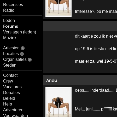
Recensies
Radio
Interesse?, pb me ma
Leden
Forums
Verslagen (leden)
dit kaartje zou ik niet
Muziek
Artiesten
op 19-6 is tiesto niet l
Locaties
Organisaties
maar er zal wel 19-5-
Steden
Contact
Andu
Crew
Vacatures
oeps..... inderdaad....
Donaties
Beleid
Help
Mei... juni....... pffffff
Adverteren
Voorwaarden