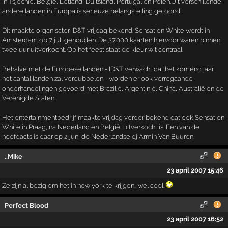
in Tsjechië, België, Letland, Duitsland, Portugal en Polen.Uit verschillende
andere landen in Europa is serieuze belangstelling getoond.
Dit maakte organisator ID&T vrijdag bekend. Sensation White wordt in
Amsterdam op 7 juli gehouden. De 37.000 kaarten hiervoor waren binnen
twee uur uitverkocht. Op het feest staat de kleur wit centraal.
Behalve met de Europese landen - ID&T verwacht dat het komend jaar
het aantal landen zal verdubbelen - worden er ook verregaande
onderhandelingen gevoerd met Brazilië, Argentinië, China, Australië en de
Verenigde Staten.
Het entertainmentbedrijf maakte vrijdag verder bekend dat ook Sensation
White in Praag, na Nederland en België, uitverkocht is. Een van de
hoofdacts is daar op 2 juni de Nederlandse dj Armin Van Buuren.
..Mike
23 april 2007 15:46
Ze zijn al bezig om het in new york te krijgen.. wel cool..
Perfect Blood
23 april 2007 16:52