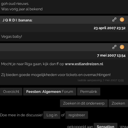
goh oud nieuws.
Was vorig jaar al bekend
J Q R D I :banana:
23 april 2007 23:32
Vegas baby!
7 mei 2007 13:54
Mocht je naar Riga gaan, kijk dan ff op
www.estlandreizen.nl
Zij bieden goede mogelijkheden voor tickets en overnachtingen!
laatste aanpassing
7 mei 2007 13:55
Overzicht
Feesten: Algemeen
Forum
Permalink
Zoeken in dit onderwerp
Zoeken
Doe mee in de discussie!
Log in
of
registreer
gekoppeld aan
Sensation
· White