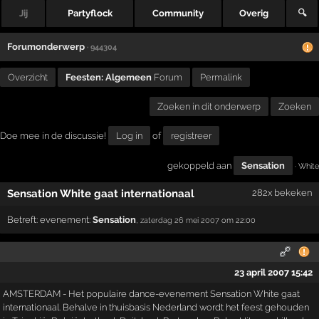
Jij
Partyflock
Community
Overig
🔍
Forumonderwerp
· 944304
Overzicht
Feesten: Algemeen
Forum
Permalink
Zoeken in dit onderwerp
Zoeken
Doe mee in de discussie!
Log in
of
registreer
gekoppeld aan
Sensation
· White
Sensation White gaat internationaal
282x bekeken
Betreft:
evenement:
Sensation
,
zaterdag 26 mei 2007
om 22:00
23 april 2007 15:42
AMSTERDAM - Het populaire dance-evenement Sensation White gaat
internationaal. Behalve in thuisbasis Nederland wordt het feest gehouden