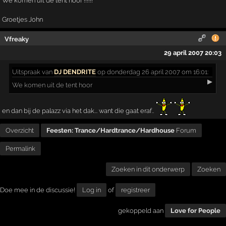
We komen uit de tent hoor !!!!!!
Groetjes John
Vfreaky
29 april 2007 20:03
Uitspraak
van
DJ DENDRITE
op donderdag 26 april 2007 om 16:01:
▶
We komen uit de tent hoor
en dan bij de palazz via het dak... want die gaat eraf..
Overzicht
Feesten: Trance/Hardtrance/Hardhouse
Forum
Permalink
Zoeken in dit onderwerp
Zoeken
Doe mee in de discussie!
Log in
of
registreer
gekoppeld aan
Love for People