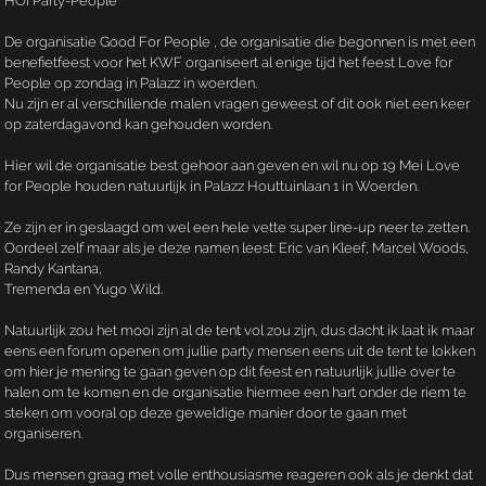
HOI Party-People
De organisatie Good For People , de organisatie die begonnen is met een
benefietfeest voor het KWF organiseert al enige tijd het feest Love for
People op zondag in Palazz in woerden.
Nu zijn er al verschillende malen vragen geweest of dit ook niet een keer
op zaterdagavond kan gehouden worden.
Hier wil de organisatie best gehoor aan geven en wil nu op 19 Mei Love
for People houden natuurlijk in Palazz Houttuinlaan 1 in Woerden.
Ze zijn er in geslaagd om wel een hele vette super line-up neer te zetten.
Oordeel zelf maar als je deze namen leest: Eric van Kleef, Marcel Woods,
Randy Kantana,
Tremenda en Yugo Wild.
Natuurlijk zou het mooi zijn al de tent vol zou zijn, dus dacht ik laat ik maar
eens een forum openen om jullie party mensen eens uit de tent te lokken
om hier je mening te gaan geven op dit feest en natuurlijk jullie over te
halen om te komen en de organisatie hiermee een hart onder de riem te
steken om vooral op deze geweldige manier door te gaan met
organiseren.
Dus mensen graag met volle enthousiasme reageren ook als je denkt dat