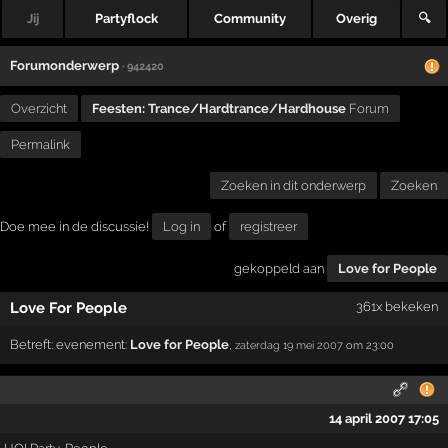
Jij
Partyflock
Community
Overig
🔍
Forumonderwerp
· 942420
Overzicht
Feesten: Trance/Hardtrance/Hardhouse
Forum
Permalink
Zoeken in dit onderwerp
Zoeken
Doe mee in de discussie!
Log in
of
registreer
gekoppeld aan
Love for People
Love For People
361x bekeken
Betreft:
evenement:
Love for People
,
zaterdag 19 mei 2007
om 23:00
14 april 2007 17:05