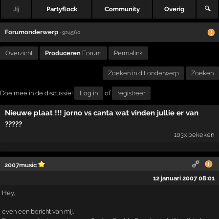
Jij
Partyflock
Community
Overig
🔍
Forumonderwerp
· 924560
Overzicht
Produceren
Forum
Permalink
Zoeken in dit onderwerp
Zoeken
Doe mee in de discussie!
Log in
of
registreer
Nieuwe plaat !!! jorno vs canta wat vinden jullie er van
?????
103x bekeken
2007music
12 januari 2007 08:01
Hey,
even een bericht van mij.