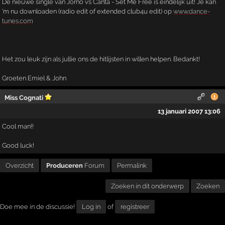
De nieuwe single van Jorno vs Canta - Set Me Free is eindelijk uit! Je kan
'm nu downloaden (radio edit of extended club4u edit) op
www.dance-
tunes.com
Het zou leuk zijn als jullie ons de hitlijsten in willen helpen. Bedankt!
Groeten Emiel & John
Miss Cognati
13 januari 2007 13:06
Cool man!!
Good luck!
Overzicht
Produceren
Forum
Permalink
Zoeken in dit onderwerp
Zoeken
Doe mee in de discussie!
Log in
of
registreer