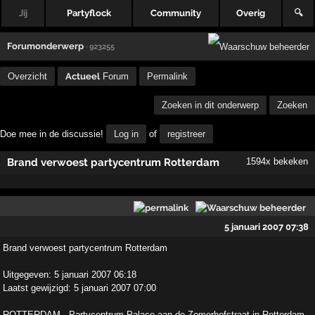
Jij
Partyflock
Community
Overig
🔍
Forumonderwerp
· 923255
Overzicht
Actueel
Forum
Permalink
Zoeken in dit onderwerp
Zoeken
Doe mee in de discussie!
Log in
of
registreer
Brand verwoest partycentrum Rotterdam
1594x bekeken
5 januari 2007 07:38
Brand verwoest partycentrum Rotterdam
Uitgegeven: 5 januari 2007 06:18
Laatst gewijzigd: 5 januari 2007 07:00
ROTTERDAM - Partycentrum Palace aan de Zomerhofstraat in Rotterdam