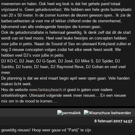
meenemen en halen. Ook heel erg leuk is dat het gehele pand totaal
vrijstaand is. Geen geluidsoverlast. We hebben een hele grote buitenplaats
van 20 x 50 meter. In de zomer kunnen de deuren gewoon open.. Ik zie de
barbecuefeesten al voor me of lekker chillend onder de sterrenhemel,
bijkomend van alle ondeugende feestjes die komen gaan..
Ook de geluidsinstallatie is helemaal geweldig. Ik denk zelf dat dit de start
wordt van iet heel moois. Heel veel leuke feestjes en concepten hebben
voor jullie in petto. Naast de Sound of Sex en uiteraard Kinkyland zullen er
nog 3 nieuwe concepten volgen zodat het elke week feest wordt. We
hebben veel DJ’s voor jullie in petto.
DJ KO-C, DJ Jean, DJ G-Spott, DJ José, DJ Mike S, DJ Spider, DJ
Santito, DJ Ivano, DJ Iwan, DJ Raymond Reve, DJ Gohan en veel veel
meer.
De planning is dat we eind maart begin april weer open gaan. Vele handen
maken licht werk.
Hou de website
www.fantasybeach.nl
goed in gaten voor nadere
ontwikkelingen. Uiteraard volgende week meer nieuws… En een nieuwe
mix om in de mood te komen….
8 februari 2007 14:57
geweldig nieuws! Hoop weer gauw vd "Partij" te zijn