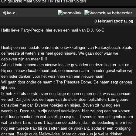
Oh gelukkig maar voor ze!! Ik zal t zeker volgen
dj ko-c
8 februari 2007 14:09
Hallo lieve Party-People, hier even een mail van D.J. Ko-C
Hierbij een een update ontrent de ontwikkelingen van Fantasybeach. Zoals
de meeste al weten is er heel goed nieuws. We gaan door waar we
gebleven zijn en meer !!!!!
Ad en Linda hebben een nieuwe locatie gevonden en deze liegt er niet om..
Bij een nieuwe locatie hoort ook een nieuwe naam. In ieder geval willen wij
één ieder danken voor het verzinnen van een nieuwe naam.
Wij gaan door onder de naam : The Pleasure Dome. De naam zegt genoeg
lijkt ons..
Ik heb zelf als eerste even een kijkje mogen nemen en ik was aangenaam
verrast. Zal jullie ook een tipje van de sluier doen oplichtten. Een grotere
dansvloer met bar. Diverse hoekjes en nisjes. Boven zit nu nog een
woonhuis. Deze zal in zijn geheel verdwijnen. Hier zal nog een bar komen
met loungebanken en wat gezellige nisjes… Tevens is hier gelegenheid om
wat te eten. Er is nu nu 1 trap aan de achterzijde… de bedoeling is om hier
nog een tweede trap bij de zetten aan de voorkant, zodat er een rondgang
onstaat. Beetje oude Mellow-Idee. Maar dit keer kun je wel je drinken