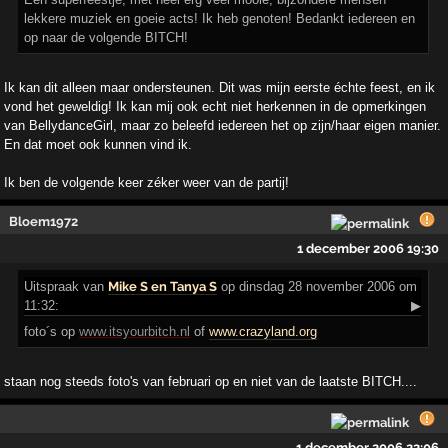
lekkere muziek en goeie acts! Ik heb genoten! Bedankt iedereen en
op naar de volgende BITCH!
Ik kan dit alleen maar ondersteunen. Dit was mijn eerste échte feest, en ik
vond het geweldig! Ik kan mij ook echt niet herkennen in de opmerkingen
van BellydanceGirl, maar zo beleefd iedereen het op zijn/haar eigen manier.
En dat moet ook kunnen vind ik.
Ik ben de volgende keer zéker weer van de partij!
Bloem1972
1 december 2006 19:30
Uitspraak
van
Mike S en Tanya S
op dinsdag 28 november 2006 om
11:32:
▶
foto´s op
www.itsyourbitch.nl
of
www.crazyland.org
staan nog steeds foto's van februari op en niet van de laatste BITCH....
1 december 2006 22:06