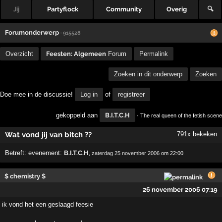
Jij
Partyflock
Community
Overig
🔍
Forumonderwerp
· 915528
Overzicht
Feesten: Algemeen
Forum
Permalink
Zoeken in dit onderwerp
Zoeken
Doe mee in de discussie!
Log in
of
registreer
gekoppeld aan
B.I.T.C.H
· The real queen of the fetish scene
Wat vond jij van bitch ??
791x bekeken
Betreft:
evenement:
B.I.T.C.H
,
zaterdag 25 november 2006
om 22:00
$ chemistry $
26 november 2006 07:19
ik vond het een geslaagd feesie