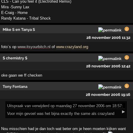
CLS - Can you feel it (Electrofied Remix)
Mira -Sunny Lax
E-Craig - Home
Randy Katana - Tribal Shock
Mike S en Tanya S
28 november 2006 11:32
foto´s op
www.itsyourbitch.nl
of
www.crazyland.org
$ chemistry $
28 november 2006 12:42
oke gaan we ff checken
Tony Fontana
28 november 2006 19:16
Uitspraak
van verwijderd op maandag 27 november 2006 om 18:57:
▶
Voor mijn gevoel was het bijna exactly the same als crazyland
Nou misschien had je dan toch wat beter om je heen moeten kijken want