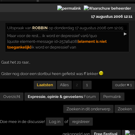
17 augustus 2006 12:11
Uitspraak
van
ROBBIN
op donderdag 17 augustus 2006 om 12:05:
▶
Maar voor de rest..... ik word er depressief van[/quo
[quote element=message id=25746408]
{element is niet
toegankelijk}
ik word er depressief van
Gaat het zo raar...
Gister nog door een stortbui heen gefietst was ff lekker
Laatsten
Alles
2
1
ouder ≡ 1
Overzicht
Expressie, opinie & gevoelens
Forum
Permalink
Zoeken in dit onderwerp
Zoeken
Doe mee in de discussie!
Log in
of
registreer
gekoppeld aan
Free Festival