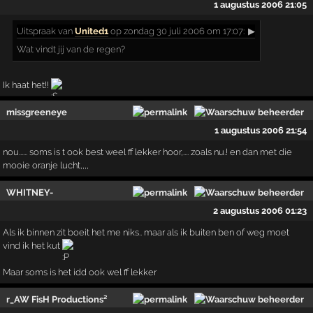
1 augustus 2006 21:05
Uitspraak
van
United1
op zondag 30 juli 2006 om 17:07:
▶
Wat vindt jij van de regen?
Ik haat het!!
missgreeneye
1 augustus 2006 21:54
nou...... soms is t ook best weel ff lekker hoor,.... zoals nu.! en dan met die
mooie oranje lucht,,,,
WHITNEY-
2 augustus 2006 01:23
Als ik binnen zit boeit het me niks.. maar als ik buiten ben of weg moet
vind ik het kut
Maar soms is het idd ook wel ff lekker
r_AW FisH Productions²