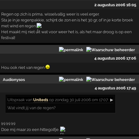
2 augustus 2006 16:05
Regen op zich is prima, wisselvallig weer is veel erger.
Sta je in je regenpakkie, schijnt de zon en is het 30 gr, of in je korte broek
met wind en regen
Het maakt mij niet uit wat voor weer het is, als het maar droog is op een
festival!
4 augustus 2006 17:06
Hou ook niet van regen
Audionysos
4 augustus 2006 17:49
Uitspraak
van
United1
op zondag 30 juli 2006 om 17:07:
▶
Wat vindt jij van de regen?
(n) (n) (n)
Doe mij maar zo een hittegolfje.