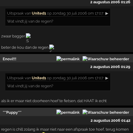
2 augustus 2006 01:26
Uitspraak
van
United1
op zondag 30 juli 2006 om 17:07:
▶
Wat vindt jij van de regen?
zwaar bagger
beter de kou dan de regen
Enovi!!!
2 augustus 2006 01:29
Uitspraak
van
United1
op zondag 30 juli 2006 om 17:07:
▶
Wat vindt jij van de regen?
als ik er maar niet doorheen hoef te fietsen, dat HAAT ik echt
***Puppy***
2 augustus 2006 01:42
regen is chill zolang ik maar niet naar een afspraak toe hoef, terug komen