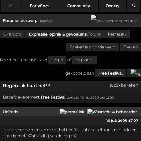
Jij
Partyflock
Community
Overig
🔍
Forumonderwerp
· 890696
Overzicht
Expressie, opinie & gevoelens
Forum
Permalink
Zoeken in dit onderwerp
Zoeken
Doe mee in de discussie!
Log in
of
registreer
gekoppeld aan
Free Festival
Regen....ik haat het!!!
1028x bekeken
Betreft:
evenement:
Free Festival
,
zondag 30 juli 2006
om 12:00
United1
30 juli 2006 17:07
Lekker voor de mensen die bij het freefestival zijn....het komt met bakken
uit de hemel!! Wat vindt jij van de regen?