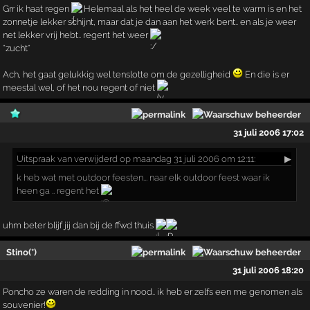
Grr ik haat regen
Helemaal als het heel de week veel te warm is en het
zonnetje lekker schijnt, maar dat je dan aan het werk bent.. en als je weer
net lekker vrij hebt.. regent het weer
*zucht*
Ach, het gaat gelukkig wel tenslotte om de gezelligheid
En die is er
meestal wel, of het nou regent of niet
31 juli 2006 17:02
Uitspraak
van verwijderd op maandag 31 juli 2006 om 12:11:
▶
k heb wat met outdoor feesten... naar elk outdoor feest waar ik
heen ga .. regent het
uhm beter blijf jij dan bij de ffwd thuis
Stino(*)
31 juli 2006 18:20
Poncho ze waren de redding in nood.. ik heb er zelfs een me genomen als
souvenier!