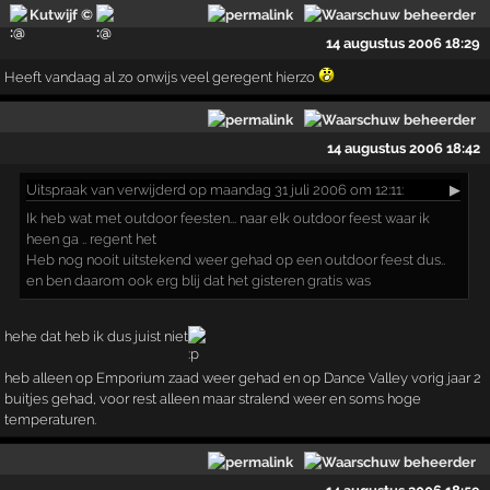
Kutwijf ©
14 augustus 2006 18:29
Heeft vandaag al zo onwijs veel geregent hierzo
14 augustus 2006 18:42
Uitspraak
van verwijderd op maandag 31 juli 2006 om 12:11:
▶
Ik heb wat met outdoor feesten... naar elk outdoor feest waar ik
heen ga .. regent het
Heb nog nooit uitstekend weer gehad op een outdoor feest dus..
en ben daarom ook erg blij dat het gisteren gratis was
hehe dat heb ik dus juist niet
heb alleen op Emporium zaad weer gehad en op Dance Valley vorig jaar 2
buitjes gehad, voor rest alleen maar stralend weer en soms hoge
temperaturen.