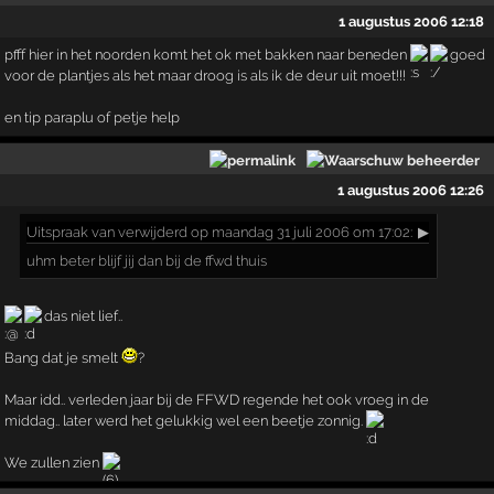
1 augustus 2006 12:18
pfff hier in het noorden komt het ok met bakken naar beneden
goed
voor de plantjes als het maar droog is als ik de deur uit moet!!!
en tip paraplu of petje help
1 augustus 2006 12:26
Uitspraak
van verwijderd op maandag 31 juli 2006 om 17:02:
▶
uhm beter blijf jij dan bij de ffwd thuis
das niet lief..
Bang dat je smelt
?
Maar idd.. verleden jaar bij de FFWD regende het ook vroeg in de
middag.. later werd het gelukkig wel een beetje zonnig.
We zullen zien