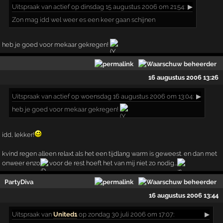
Uitspraak
van actief op dinsdag 15 augustus 2006 om 21:54:
▶
Zon mag idd wel weer es een keer gaan schijnen
heb je goed voor mekaar gekregen!
16 augustus 2006 13:26
Uitspraak
van actief op woensdag 16 augustus 2006 om 13:04:
▶
heb je goed voor mekaar gekregen!
idd, lekker!
kvind regen alleen relaxt als het een tijdlang warm is geweest. en dan met
onweer enzo
voor de rest hoeft het van mij niet zo nodig...
PartyDiva
16 augustus 2006 13:44
Uitspraak
van
United1
op zondag 30 juli 2006 om 17:07:
▶