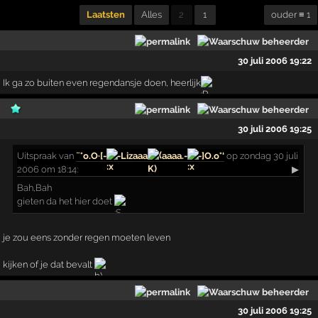
Laatsten
Alles
2
1
ouder ≡ 1
30 juli 2006 19:22
Ik ga zo buiten even regendansje doen, heerlijk
30 juli 2006 19:25
Uitspraak
van
¨°o.O·[-
-Lizaaa
aaaa.-
-]O.o°‘
op zondag 30 juli
2006 om 18:14:
▶
Bah,Bah
gieten da het hier doet
je zou eens zonder regen moeten leven
kijken of je dat bevalt
30 juli 2006 19:25