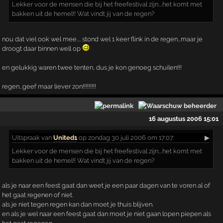
Lekker voor de mensen die bij het freefestival zijn....het komt met
bakken uit de hemel!! Wat vindt jij van de regen?
nou dat viel ook wel mee.... stond wel 1 keer flink in de regen...maar je
droogt daar binnen well op
en gelukkig waren twee tenten, dus je kon genoeg schuilen!!!
regen...geef maar liever zon!!!!!!!!!
16 augustus 2006 15:01
Uitspraak
van
United1
op zondag 30 juli 2006 om 17:07:
▶
Lekker voor de mensen die bij het freefestival zijn....het komt met
bakken uit de hemel!! Wat vindt jij van de regen?
als je naar een feest gaat dan weet je een paar dagen van te voren al of
het gaat regenen of niet.
als je niet tegen regen kan dan moet je thuis blijven.
en als je wel naar een feest gaat dan moet je niet gaan lopen piepen als