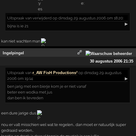
Uitspraak
van verwijderd op dinsdag 29 augustus 2006 om 18:20:
▶
bijna is ie 21
kan niet wachten man
Ingelpingel
30 augustus 2006 21:35
Uitspraak
van
r_AW FisH Productions²
op dinsdag 29 augustus
2006 om 19:14:
▶
ben jarig met een bierje kom je er niet vanaf
beter een wodka met jus
dan ben ik tevreden
een dure jarige dus
nou er valt misschien wel wat te regelen... dan moet er natuurlijk super
gedraaid worden...