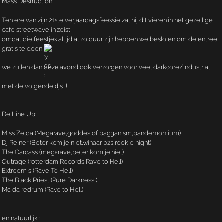
Mass Destruction
Ten ere van zijn 21ste verjaardagsfeessie,zal hij dit vieren in het gezellige
cafe streetwave in zeist!
omdat die feestjes altijd al zo duur zijn hebben we besloten om de entree
gratis te doen
we zullen dan deze avond ook verzorgen voor veel darkcore/industrial
met de volgende djs !!!
De Line Up:
Miss Zelda (Megarave,goddes of pagganism,pandemomium)
Dj Reiner (Beter kom je niet,winaar b2s rookie night)
The Carcass (megarave,beter kom je niet)
Outrage (rotterdam Records,Rave to Hell)
Extreem s (Rave To Hell)
The Black Priest (Pure Darkness )
Mc da redrum (Rave to Hell)
en natuurlijk :