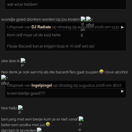
wat wil je hebben
avondje goed dronken worden op jou kosten
Uitspraak
van
DJ Radiate
op dinsdag 29 augustus 2006 om 13:51:
▶
Kom zelf maar uit de kast hehe
Flesje Bacardi kan je krijgen (zuip ik 'm zelf wel op)
oke doe ik
hee denk je ook aan mij als die bacardi fles gaat zuupen
I love alcohol
Uitspraak
van
Ingelpingel
op dinsdag 29 augustus 2006 om 18:07:
▶
Is een biertje goed???
hee hallo
ben jarig met een bierje kom je er niet vanaf
beter een wodka met jus
dan ben ik tevreden