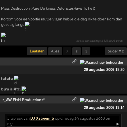
Mass Destruction (Pure Darkness,Detonater,Rave To hell)
Kortom voor een portie rauwe vis,en heb je die dag nix te doen kom dan
gezellig langs
laatste aanpassing
18 juli 2006 19:08
Laatsten
Alles
3
2
1
ouder ≡ 2
29 augustus 2006 18:20
hahaha
bijna is ie 21
r_AW FisH Productions²
29 augustus 2006 19:14
Uitspraak
van
DJ Xstreem S
op dinsdag 29 augustus 2006 om
11:51:
▶