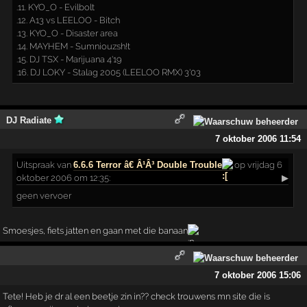
.11. KYO_O - Evilbolt
.12. A13 vs LEELOO - Bitch
.13. KYO_O - Disaster area
.14. MAYHEM - Sumniouzsh!t
.15. DJ TSX - Marijuana 4'19
.16. DJ LOKY - Stalag 2005 (LEELOO RMX) 3'03
DJ Radiate
7 oktober 2006 11:54
Uitspraak
van
6.6.6 Terror â€ Â¹Â³ Double Trouble
op vrijdag 6
oktober 2006 om 12:35:
▶
geen vervoer
Smoesjes, fiets jatten en gaan met die banaan
7 oktober 2006 15:06
Tete! Heb je dr al een beetje zin in?? check trouwens mn site die is