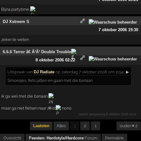
Bijna partytime
DJ Xstreem S
7 oktober 2006 19:30
zeker te weten
6.6.6 Terror â€ Â¹Â³ Double Trouble
8 oktober 2006 02:22
Uitspraak
van
DJ Radiate
op zaterdag 7 oktober 2006 om 11:54:
▶
Smoesjes, fiets jatten en gaan met die banaan
ik ga wel met die banaan
maar ga niet fietsen naar zeist
:nono:
laatste aanpassing
8 oktober 2006 02:22
Laatsten
Alles
3
2
1
ouder ≡ 2
Overzicht
Feesten: Hardstyle/Hardcore
Forum
Permalink