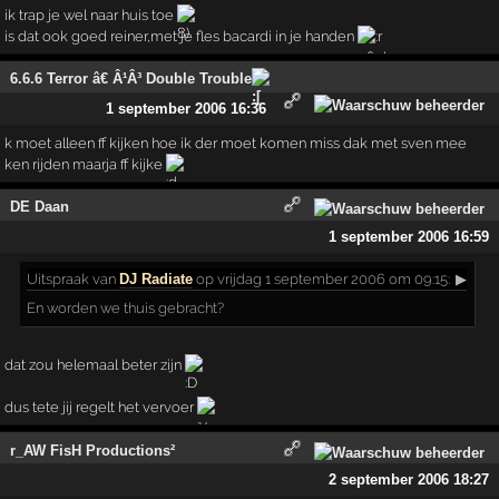
ik trap je wel naar huis toe
is dat ook goed reiner,met je fles bacardi in je handen
6.6.6 Terror â€ Â¹Â³ Double Trouble
1 september 2006 16:36
k moet alleen ff kijken hoe ik der moet komen miss dak met sven mee
ken rijden maarja ff kijke
DE Daan
1 september 2006 16:59
Uitspraak
van
DJ Radiate
op vrijdag 1 september 2006 om 09:15:
▶
En worden we thuis gebracht?
dat zou helemaal beter zijn
dus tete jij regelt het vervoer
r_AW FisH Productions²
2 september 2006 18:27