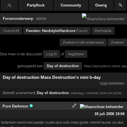
Jij
Partyflock
Community
Overig
🔍
Forumonderwerp
· 888380
Overzicht
Feesten: Hardstyle/Hardcore
Forum
Permalink
Zoeken in dit onderwerp
Zoeken
Doe mee in de discussie!
Log in
of
registreer
gekoppeld aan
Day of destruction
· Mass Destruction's mini b-day
Day of destruction Mass Destruction's mini b-day
1135x bekeken
Betreft:
evenement:
Day of destruction
,
zaterdag 7 oktober 2006
om 20:00
Pure Darkness
18 juli 2006 19:04
Iedereen word een jaartje ouder,dus ook onze grote vriend rauwe vis aka