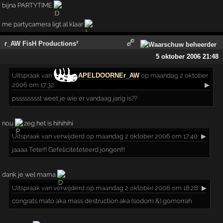
bijna PARTYTIME
me partycamera ligt al klaar
r_AW FisH Productions²
5 oktober 2006 21:48
Uitspraak
van
APELDOORNEr_AW
op maandag 2 oktober
2006 om 17:32:
▶
psssssssst weet je wie er vandaag jarig is??
nou
zeg het is hihihihi
Uitspraak
van verwijderd op maandag 2 oktober 2006 om 17:40:
▶
jaaaa Tete!!! Gefeliciteteteerd jongen!!!
dank je wel mama
Uitspraak
van verwijderd op maandag 2 oktober 2006 om 18:28:
▶
congrats mato aka mass destruction aka (sodom &) gomorrah