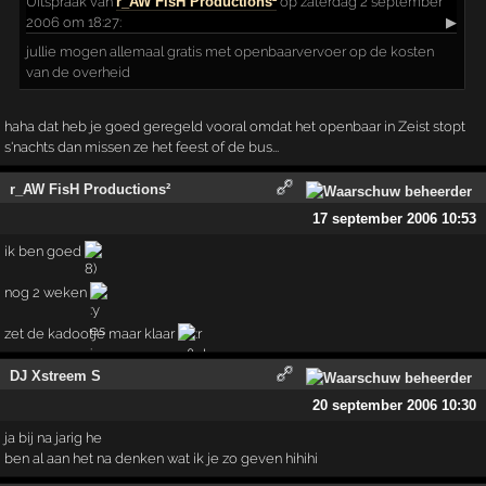
Uitspraak
van
r_AW FisH Productions²
op zaterdag 2 september
2006 om 18:27:
▶
jullie mogen allemaal gratis met openbaarvervoer op de kosten
van de overheid
haha dat heb je goed geregeld vooral omdat het openbaar in Zeist stopt
s'nachts dan missen ze het feest of de bus...
r_AW FisH Productions²
17 september 2006 10:53
ik ben goed
nog 2 weken
zet de kadootje maar klaar
DJ Xstreem S
20 september 2006 10:30
ja bij na jarig he
ben al aan het na denken wat ik je zo geven hihihi