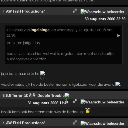
locatie en drank is daar al toppie de muziek is aan jullie...
r_AW FisH Productions²
30 augustus 2006 22:39
Uitspraak
van
Ingelpingel
op woensdag 30 augustus 2006 om
21:35:
▶
een dure jarige dus
nou er valt misschien wel wat te regelen... dan moet er natuurlijk
super gedraaid worden
ja je bent maar 1x 21 he
word er natuurlijk heb de beste mensen uitgekozen voor die avond
6.6.6 Terror â€ Â¹Â³ Double Trouble
31 augustus 2006 11:45
tsss ik kom ook hoor tenminste was de bedoeling
r_AW FisH Productions²