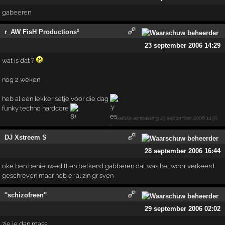
gabeeren
r_AW FisH Productions²
23 september 2006 14:29
wat is dat ?
nog 2 weken
heb al een lekker setje voor die dag
funky techno hardcore
laatste aanpassing
23 september 2006 14:30
DJ Xstreem S
28 september 2006 16:44
oke ben benieuwed tt en betkend gabberen dat was het woor verkeerd
geschreven maar heb er al zin gr sven
''schizofreen''
29 september 2006 02:02
zie je dan mass