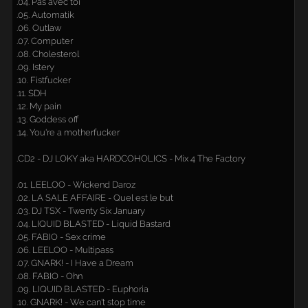
.04. Pas avec toi
.05. Automatik
.06. Outlaw
.07. Computer
.08. Cholesterol
.09. Istery
.10. Fistfucker
.11. SDH
.12. My pain
.13. Goddess off
.14. You're a motherfucker
.CD2 - DJ LOKY aka HARDCOHOLICS - Mix 4 The Factory
.01. LEELOO - Wickend Daroz
.02. LA SALE AFFAIRE - Quel est le but
.03. DJ TSX - Twenty Six January
.04. LIQUID BLASTED - Liquid Bastard
.05. FABIO - Sex crime
.06. LEELOO - Multipass
.07. GNARK! - I Have a Dream
.08. FABIO - Ohn
.09. LIQUID BLASTED - Euphoria
.10. GNARK! - We can't stop time