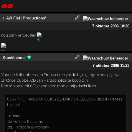
r_AW FisH Productions²
7 oktober 2006 10:26
nou dank je wel dan
Krankheimer
7 oktober 2006 11:23
Voor de liefhebbers van French-core zal de bij mij tegen een prijs van
12,50 de Dubbel CD van Hardcoholics te koop zijn.
Een topkwaliteit CDtje voor een mooie prijs dacht ik zo.
CD1 - THE HARDCOHOLICS (DJ LOKY & LEELOO) - Bloody Fitness
Liveset
.01. Intro
.02. We are the same
.03. Hardcore symphony