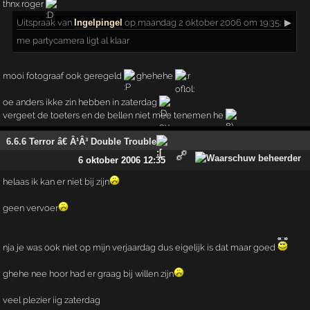
thnx roger
Uitspraak
van
Ingelpingel
op maandag 2 oktober 2006 om 19:35:
▶
me partycamera ligt al klaar
mooi fotograaf ook geregeld
ghehehe
oe anders ikke zin hebben in zaterdag
vergeet de toeters en de bellen niet mee tenemen he
6.6.6 Terror â€ Â¹Â³ Double Trouble
6 oktober 2006 12:35
helaas ik kan er niet bij zijn
geen vervoer
nja je was ook niet op mijn verjaardag dus eigelijk is dat maar goed
ghehe nee hoor had er graag bij willen zijn
veel plezier iig zaterdag