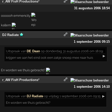
r_AW FisH Productions²
31 augustus 2006 18:54
oooooh emmencity
kallem
DJ Radiate
1 september 2006 09:15
Uitspraak
van
DE Daan
op donderdag 31 augustus 2006 om 18:09:
▶
krijgen we aan het eind ook een zakje snoep mee naar huis
En worden we thuis gebracht?
r_AW FisH Productions²
1 september 2006 14:10
Uitspraak
van
DJ Radiate
op vrijdag 1 september 2006 om 09:15:
▶
En worden we thuis gebracht?