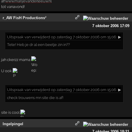
af!
www.marijevanderleeuw.nl
tot vanavond!
r_AW FisH Productions²
7 oktober 2006 17:09
Uitspraak
van verwijderd op zaterdag 7 oktober 2006 om 15:06:
▶
Tete! Heb je dr al een beetje zin in??
jah ckerzz mama
U ook
Uitspraak
van verwijderd op zaterdag 7 oktober 2006 om 15:06:
▶
check trouwens mn site die is af!
site is cool
Ingelpingel
7 oktober 2006 18:21