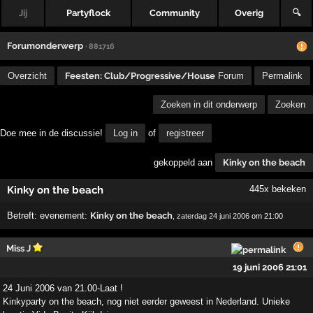
Jij
Partyflock
Community
Overig
🔍
Forumonderwerp
· 881716
Overzicht
Feesten: Club/Progressive/House
Forum
Permalink
Zoeken in dit onderwerp
Zoeken
Doe mee in de discussie!
Log in
of
registreer
gekoppeld aan
Kinky on the beach
Kinky on the beach
445x bekeken
Betreft:
evenement:
Kinky on the beach
,
zaterdag 24 juni 2006
om 21:00
Miss J
19 juni 2006 21:01
24 Juni 2006 van 21.00-Laat !
Kinkyparty on the beach, nog niet eerder geweest in Nederland. Unieke