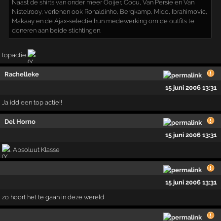
Naast de shirts van onder meer Ooijer, Cocu, Van Persie en Van
Nistelrooy, verlenen ook Ronaldinho, Bergkamp, Mido, Ibrahimovic,
Makaay en de Ajax-selectie hun medewerking om de outfits te
doneren aan beide stichtingen.
topactie
Rachelleke
15 juni 2006 13:31
Ja idd een top actie!!
Del Horno
15 juni 2006 13:31
.. Absoluut Klasse
15 juni 2006 13:31
zo hoort het te gaan in deze wereld