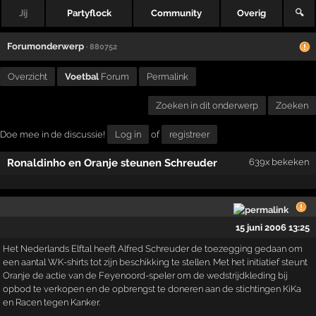
Jij
Partyflock
Community
Overig
🔍
Forumonderwerp
· 880752
Overzicht
Voetbal
Forum
Permalink
Zoeken in dit onderwerp
Zoeken
Doe mee in de discussie!
Log in
of
registreer
Ronaldinho en Oranje steunen Schreuder
639x bekeken
15 juni 2006 13:25
Het Nederlands Elftal heeft Alfred Schreuder de toezegging gedaan om
een aantal WK-shirts tot zijn beschikking te stellen. Met het initiatief steunt
Oranje de actie van de Feyenoord-speler om de wedstrijdkleding bij
opbod te verkopen en de opbrengst te doneren aan de stichtingen KiKa
en Racen tegen Kanker.