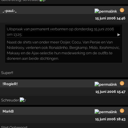
_-paul-_
15 juni 2006 14:46
Uitspraak
van permanent verbannen op donderdag 15 juni 2006
om 13:25:
▶
Naast de shirts van onder meer Ooijer, Cocu, Van Persie en Van
Nistelrooy, verlenen ook Ronaldinho, Bergkamp, Mido, Ibrahimovic,
Makaay en de Ajax-selectie hun medewerking om de outfits te
doneren aan beide stichtingen.
Super!!
!RogieR!
15 juni 2006 15:47
Schreuder
MarkB
15 juni 2006 18:43
Shirt Opbrengst