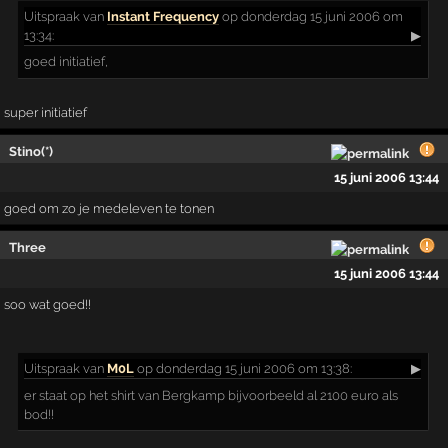
Uitspraak
van
Instant Frequency
op donderdag 15 juni 2006 om
13:34:
▶
goed initiatief,
super initiatief
Stino(*)
15 juni 2006 13:44
goed om zo je medeleven te tonen
Three
15 juni 2006 13:44
soo wat goed!!
Uitspraak
van
M0L
op donderdag 15 juni 2006 om 13:38:
▶
er staat op het shirt van Bergkamp bijvoorbeeld al 2100 euro als
bod!!