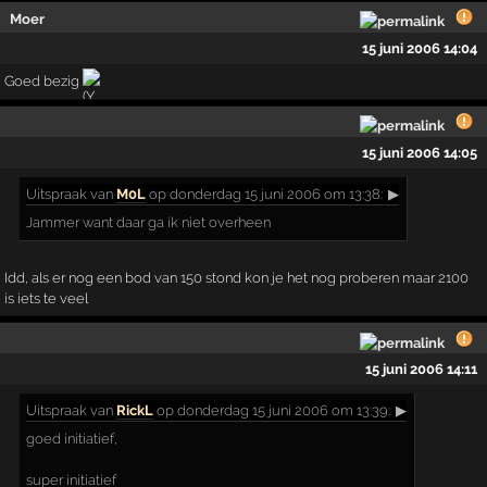
Moer
15 juni 2006 14:04
Goed bezig
15 juni 2006 14:05
Uitspraak
van
M0L
op donderdag 15 juni 2006 om 13:38:
▶
Jammer want daar ga ik niet overheen
Idd, als er nog een bod van 150 stond kon je het nog proberen maar 2100
is iets te veel
15 juni 2006 14:11
Uitspraak
van
RickL
op donderdag 15 juni 2006 om 13:39:
▶
goed initiatief,
super initiatief