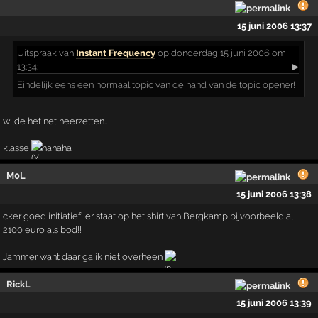
15 juni 2006 13:37
Uitspraak
van
Instant Frequency
op donderdag 15 juni 2006 om
13:34:
▶
Eindelijk eens een normaal topic van de hand van de topic opener!
wilde het net neerzetten..
klasse
hahaha
M0L
15 juni 2006 13:38
cker goed initiatief, er staat op het shirt van Bergkamp bijvoorbeeld al
2100 euro als bod!!
Jammer want daar ga ik niet overheen
RickL
15 juni 2006 13:39