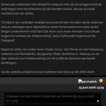
Schreuder ondernam het initiatief in verband met zijn ervaringen rond de
strijd tegen een hersentumor bij zijn dochter Anouk, die op 14 maart
overleed aan de ziekte.
"Omdat ik als voetballer redelijk bevoorrecht ben, konden wij de strijd van
Anouk verlengen door alternatieve artsen te bezoeken en meer leuke
dingen ondernemen met haar. Dat wil ik voor meer mensen voor elkaar
krijgen en vandaar de shirtjesveiling", aldus Schreuder tegenover De
Telegraaf.
Naast de shirts van onder meer Ooijer, Cocu, Van Persie en Van Nistelrooy,
verlenen ook Ronaldinho, Bergkamp, Mido, Ibrahimovic, Makaay en de
Ajax-selectie hun medewerking om de outfits te doneren aan beide
stichtingen.
Op de website project21.nl kan iedereen een bod op de shirts doen.
15 juni 2006 13:29
Uitspraak
van permanent verbannen op donderdag 15 juni 2006
om 13:25:
▶