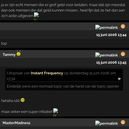
ja er zijn echt mensen die er grof geld voor betalen, maar dat zijn meestal
dan ook mensen die dat geld kunnen missen... heel fijn dat ze het dan aan
zo'n actie uitgeven
15 juni 2006 13:44
top
Tammy
15 juni 2006 13:45
Uitspraak
van
Instant Frequency
op donderdag 15 juni 2006 om
13:34:
▶
Eindelijk eens een normaal topic van de hand van de topic opener
hahaha idd
maar zeker een super initiatief
MasterMadness