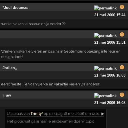
*Juul :bounce:
21 mei 2006 15:44
werke, vakantie houwe en ja verder ??
21 mei 2006 15:51
Werken, vakantie vieren en daarna in September opleiding interieur en
design doen!
Joriien,,
21 mei 2006 16:03
eerst feeste..!! en dan werke en vakantie vieren wa andersz
r_aw
21 mei 2006 16:08
Uitspraak
van
Trinity³
op dinsdag 16 mei 2006 om 12:01:
▶
Het grote:'wat ga jij naar je eindexamen doen?' topic