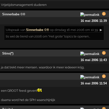
Vrijetijdsmanagement studeren
Sinnerbabe ©®
16 mei 2006 11:39
Uitspraak
van
Sinnerbabe ©®
op dinsdag 16 mei 2006 om 10:39:
▶
tis wel de trend van 2006 om "Het grote" topics te openen...
Stino(*)
16 mei 2006 11:43
ja dat trekt meer mensen.. waardoor ik meer iedeeen krijg..
16 mei 2006 11:54
een GROOT feest geven!
daarna word het de SPH waarschijnlijk