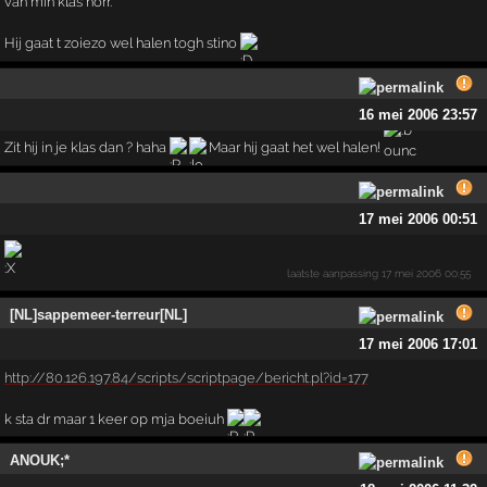
van min klas horr.
Hij gaat t zoiezo wel halen togh stino
16 mei 2006 23:57
Zit hij in je klas dan ? haha
Maar hij gaat het wel halen!
17 mei 2006 00:51
laatste aanpassing
17 mei 2006 00:55
[NL]sappemeer-terreur[NL]
17 mei 2006 17:01
http://80.126.197.84/scripts/scriptpage/bericht.pl?id=177
k sta dr maar 1 keer op mja boeiuh
ANOUK;*