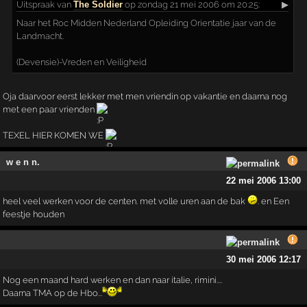
Uitspraak
van
The Soldier
op zondag 21 mei 2006 om 20:25:
▶
Naar het Roc Midden Nederland Opleiding Orientatie jaar van de
Landmacht.
(Devensie)-Vreden en Veiligheid
Oja daarvoor eerst lekker met men vriendin op vakantie en daarna nog
met een paar vrienden
TEXEL HIER KOMEN WE
w e n n.
22 mei 2006 13:00
heel veel werken voor de centen. met volle uren aan de bak
. en Een
feestje houden
30 mei 2006 12:17
Nog een maand hard werken en dan naar italie, rimini....
Daarna TMA op de Hbo...