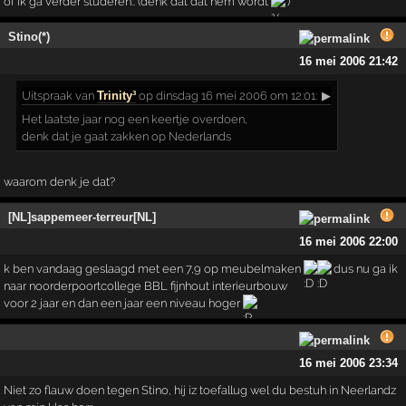
of ik ga verder studeren.. (denk dat dat hem wordt
)
Stino(*)
16 mei 2006 21:42
Uitspraak
van
Trinity³
op dinsdag 16 mei 2006 om 12:01:
▶
Het laatste jaar nog een keertje overdoen,
denk dat je gaat zakken op Nederlands
waarom denk je dat?
[NL]sappemeer-terreur[NL]
16 mei 2006 22:00
k ben vandaag geslaagd met een 7,9 op meubelmaken
dus nu ga ik
naar noorderpoortcollege BBL fijnhout interieurbouw
voor 2 jaar en dan een jaar een niveau hoger
16 mei 2006 23:34
Niet zo flauw doen tegen Stino, hij iz toefallug wel du bestuh in Neerlandz