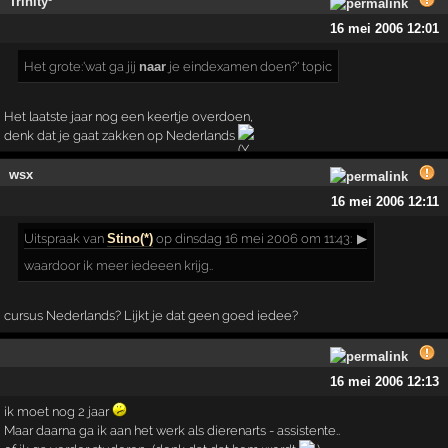
Trinity³
16 mei 2006 12:01
Het grote:'wat ga jij
naar
je eindexamen doen?' topic
Het laatste jaar nog een keertje overdoen,
denk dat je gaat zakken op Nederlands
wsx
16 mei 2006 12:11
Uitspraak
van
Stino(*)
op dinsdag 16 mei 2006 om 11:43:
▶
waardoor ik meer iedeeen krijg..
cursus Nederlands? Lijkt je dat geen goed iedee?
16 mei 2006 12:13
ik moet nog 2 jaar
Maar daarna ga ik aan het werk als dierenarts - assistente..