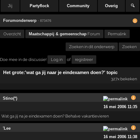
Jij
Partyflock
Community
Overig
🔍
Forumonderwerp
· 873476
Overzicht
Maatschappij & gemeenschap
Forum
Permalink
Zoeken in dit onderwerp
Zoeken
Doe mee in de discussie!
Log in
of
registreer
Het grote:'wat ga jij naar je eindexamen doen?' topic
327x bekeken
Stino(*)
16 mei 2006 11:35
Wat ga jij na je eindexamen doen? Behalve vakantievieren
'Lee
16 mei 2006 11:38