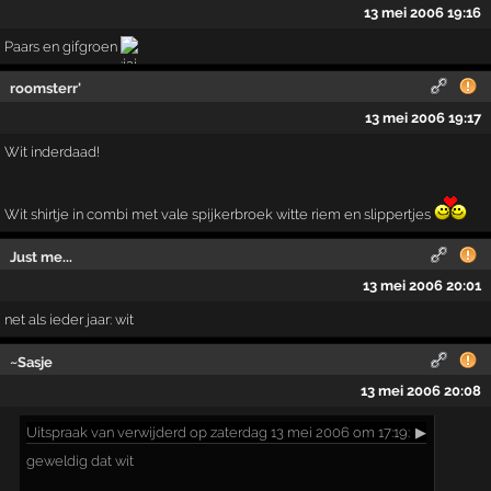
13 mei 2006 19:16
Paars en gifgroen
roomsterr'
13 mei 2006 19:17
Wit inderdaad!
Wit shirtje in combi met vale spijkerbroek witte riem en slippertjes
Just me...
13 mei 2006 20:01
net als ieder jaar: wit
~Sasje
13 mei 2006 20:08
Uitspraak
van verwijderd op zaterdag 13 mei 2006 om 17:19:
▶
geweldig dat wit