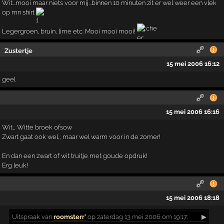
Wit...mooi maar niets voor mij...binnen 10 minuten zit er wel weer een vlek
op mn shirt
Legergroen, bruin, lime etc. Mooi mooi mooi!
Zustertje
15 mei 2006 16:12
geel
15 mei 2006 16:16
Wit,, Witte broek ofsow
Zwart gaat ook wel,, maar wel warm voor in de zomer!
En dan een zwart of wit truitje met goude opdruk!
Erg leuk!
15 mei 2006 18:18
Uitspraak
van
roomsterr'
op zaterdag 13 mei 2006 om 19:17:
▶