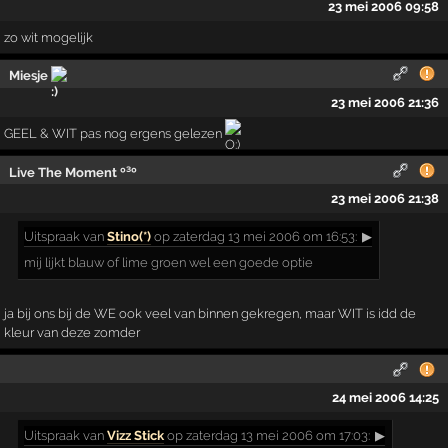
23 mei 2006 09:58
zo wit mogelijk
Miesje
23 mei 2006 21:36
GEEL & WIT pas nog ergens gelezen
Live The Moment º³º
23 mei 2006 21:38
Uitspraak
van
Stino(*)
op zaterdag 13 mei 2006 om 16:53:
▶
mij lijkt blauw of lime groen wel een goede optie
ja bij ons bij de WE ook veel van binnen gekregen, maar WIT is idd de
kleur van deze zomder
24 mei 2006 14:25
Uitspraak
van
Vizz Stick
op zaterdag 13 mei 2006 om 17:03:
▶