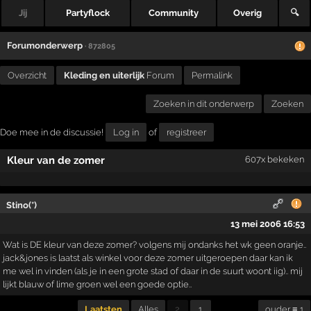
Jij
Partyflock
Community
Overig
🔍
Forumonderwerp
· 872805
Overzicht
Kleding en uiterlijk
Forum
Permalink
Zoeken in dit onderwerp
Zoeken
Doe mee in de discussie!
Log in
of
registreer
Kleur van de zomer
607x bekeken
Stino(*)
13 mei 2006 16:53
Wat is DE kleur van deze zomer? volgens mij ondanks het wk geen oranje..
jack&jones is laatst als winkel voor deze zomer uitgeroepen daar kan ik
me wel in vinden (als je in een grote stad of daar in de suurt woont iig).. mij
lijkt blauw of lime groen wel een goede optie..
Laatsten
Alles
2
1
ouder ≡ 1