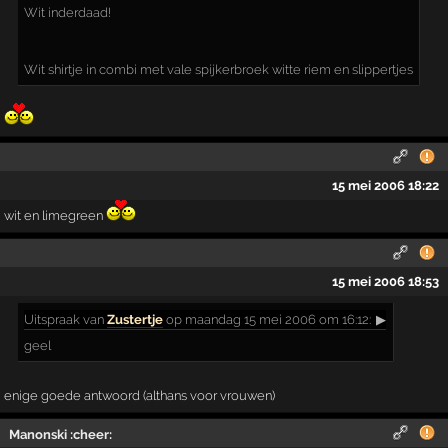
Wit inderdaad!
Wit shirtje in combi met vale spijkerbroek witte riem en slippertjes
15 mei 2006 18:22
wit en limegreen
15 mei 2006 18:53
Uitspraak
van
Zustertje
op maandag 15 mei 2006 om 16:12:
▶
geel
enige goede antwoord (althans voor vrouwen)
Manonski :cheer: