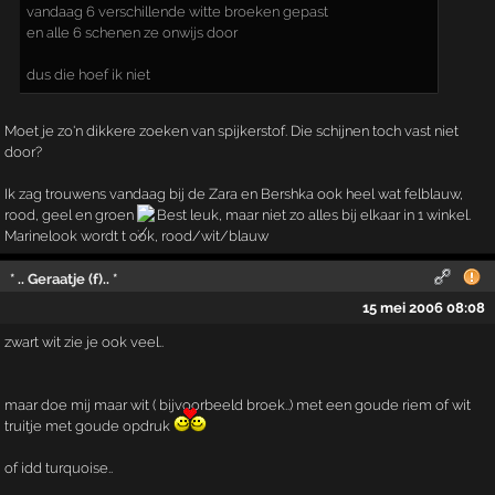
vandaag 6 verschillende witte broeken gepast
en alle 6 schenen ze onwijs door
dus die hoef ik niet
Moet je zo'n dikkere zoeken van spijkerstof. Die schijnen toch vast niet
door?
Ik zag trouwens vandaag bij de Zara en Bershka ook heel wat felblauw,
rood, geel en groen
Best leuk, maar niet zo alles bij elkaar in 1 winkel.
Marinelook wordt t ook, rood/wit/blauw
* .. Geraatje (f).. *
15 mei 2006 08:08
zwart wit zie je ook veel..
maar doe mij maar wit ( bijvoorbeeld broek..) met een goude riem of wit
truitje met goude opdruk
of idd turquoise..