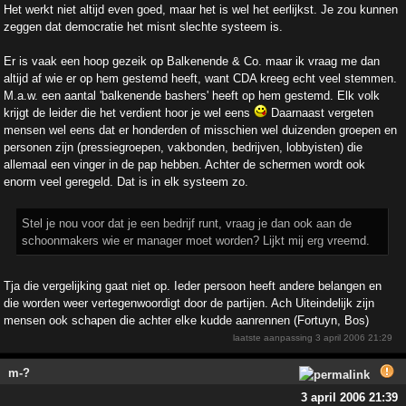
Het werkt niet altijd even goed, maar het is wel het eerlijkst. Je zou kunnen
zeggen dat democratie het misnt slechte systeem is.
Er is vaak een hoop gezeik op Balkenende & Co. maar ik vraag me dan
altijd af wie er op hem gestemd heeft, want CDA kreeg echt veel stemmen.
M.a.w. een aantal 'balkenende bashers' heeft op hem gestemd. Elk volk
krijgt de leider die het verdient hoor je wel eens
Daarnaast vergeten
mensen wel eens dat er honderden of misschien wel duizenden groepen en
personen zijn (pressiegroepen, vakbonden, bedrijven, lobbyisten) die
allemaal een vinger in de pap hebben. Achter de schermen wordt ook
enorm veel geregeld. Dat is in elk systeem zo.
Stel je nou voor dat je een bedrijf runt, vraag je dan ook aan de
schoonmakers wie er manager moet worden? Lijkt mij erg vreemd.
Tja die vergelijking gaat niet op. Ieder persoon heeft andere belangen en
die worden weer vertegenwoordigt door de partijen. Ach Uiteindelijk zijn
mensen ook schapen die achter elke kudde aanrennen (Fortuyn, Bos)
laatste aanpassing
3 april 2006 21:29
m-?
3 april 2006 21:39