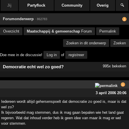
Jij
Partyflock
Community
Overig
🔍
Forumonderwerp
· 862783
Overzicht
Maatschappij & gemeenschap
Forum
Permalink
Zoeken in dit onderwerp
Zoeken
Doe mee in de discussie!
Log in
of
registreer
995x bekeken
Democratie echt wel zo goed?
3 april 2006 20:06
Iedereen wordt altijd gehersenspoelt dat democratie zo goed is, maar is dat
wel zo?
Ik bijvoorbeeld mag stemmen, dus ik mag gaan bepalen wie het land gaat
regeren. Wat dat inhoud verder heb ik geen idee van maar ik mag er wel
voor stemmen.