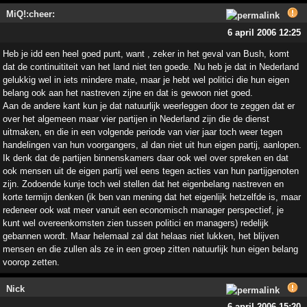
MiQ!:cheer:
6 april 2006 12:25
Heb je idd een heel goed punt, want , zeker in het geval van Bush, komt
dat de continuititeit van het land niet ten goede. Nu heb je dat in Nederland
gelukkig wel in iets mindere mate, maar je hebt wel politici die hun eigen
belang ook aan het nastreven zijne en dat is gewoon niet goed.
Aan de andere kant kun je dat natuurlijk weerleggen door te zeggen dat er
over het algemeen maar vier partijen in Nederland zijn die de dienst
uitmaken, en die in een volgende periode van vier jaar toch weer tegen
handelingen van hun voorgangers, al dan niet uit hun eigen partij, aanlopen.
Ik denk dat de partijen binnenskamers daar ook wel over spreken en dat
ook mensen uit de eigen partij wel eens tegen acties van hun partijgenoten
zijn. Zodoende kunje toch wel stellen dat het eigenbelang nastreven en
korte termijn denken (ik ben van mening dat het eigenlijk hetzelfde is, maar
redeneer ook wat meer vanuit een economisch manager perspectief, je
kunt wel overeenkomsten zien tussen politici en managers) redelijk
gebannen wordt. Maar helemaal zal dat helaas niet lukken, het blijven
mensen en die zullen als ze in een groep zitten natuurlijk hun eigen belang
voorop zetten.
Nick
6 april 2006 15:20