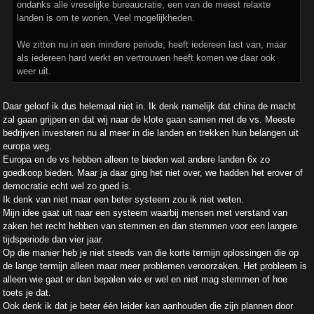
ondanks alle vreselijke bureaucratie, een van de meest relaxte
landen is om te wonen. Veel mogelijkheden.
We zitten nu in een mindere periode, heeft iedereen last van, maar
als iedereen hard werkt en vertrouwen heeft komen we daar ook
weer uit.
Daar geloof ik dus helemaal niet in. Ik denk namelijk dat china de macht
zal gaan grijpen en dat wij naar de klote gaan samen met de vs. Meeste
bedrijven investeren nu al meer in die landen en trekken hun belangen uit
europa weg.
Europa en de vs hebben alleen te bieden wat andere landen 6x zo
goedkoop bieden. Maar ja daar ging het niet over, we hadden het erover of
democratie echt wel zo goed is.
Ik denk van niet maar een beter systeem zou ik niet weten.
Mijn idee gaat uit naar een systeem waarbij mensen met verstand van
zaken het recht hebben van stemmen en dan stemmen voor een langere
tijdsperiode dan vier jaar.
Op die manier heb je niet steeds van die korte termijn oplossingen die op
de lange termijn alleen maar meer problemen veroorzaken. Het probleem is
alleen wie gaat er dan bepalen wie er wel en niet mag stemmen of hoe
toets je dat.
Ook denk ik dat je beter één leider kan aanhouden die zijn plannen door