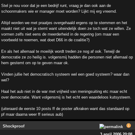
Stel je nou voor dat je een bedrijf runt, vraag je dan ook aan de
schoonmakers wie er manager moet worden? Lijkt mij erg vreemd.
Altijd worden we met praatjes overgehaald ergens op te stemmen en het
maakt niet uit wat je stemt want uiteindelijk doen ze toch wat ze willen. Ze
vormen zelfs niet eens de meerderheid in de regering (om maar een
voorbeeld te noemen, wat doet D66 in de coalitie?)
En als het allemaal te moeilijk wordt treden ze nog af ook. Terwijl de
democratie ze zo heilig is. volgensmij hadden die personen niet allemaal op
hem gestemt om op te geven maar ok.
Vinden jullie het democratisch systeem wel een goed systeem? waar dan
wel?
Haal het aub niet in de war met vrijheid van meningsuiting etc maar echt
over democratie. Want volgensmij is het echt een waardeloos kutsysteem.
(uiteraard de eerste 10 posts ff de poster afkraken want das standaard op
pf maar daarna weer ff serieus aub)
Shockproof
3 april 2006 20:08