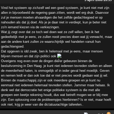
Vind het systeem op zichzelf wel een goed systeem, je kunt niet met zijn
allen in bijvoorbeeld de regering gaan zitten, wordt wel erg druk. Daarvoor
zul je mensen moeten afvaardigen die het zelfde gedachtegoed er op
nahouden als dat jij doet. Als je je daar niet in verdiept, kun je beter niet
zo'n iemand kiezen via de verkiezingen.
Wat jij zegt over dat ze toch wel doen wat ze zelf willen, ben ik het
gedeeltelijk met je eens, ze zullen nooit precies doen wat jij verwacht, maar
aan de andere kant zullen ze waarschijnlijk wel handelen vanuit hun
gedachtengoed.
Dat opgeven is idd zwak, ben ik helemaal met je eens, maar mensen
blijven mensen en dat zijn politici ook
Overigens nog even over de dingen die er gebeuren binnen de
besluitvorming in Den Haag. je kunt niet iedereen tevreden stellen en alleen
de meerderheid halen, is onmogelijk of in ieder geval heel moeilijk. Geven
en nemen leidt er dan ook toe dat er niet precies wordt gedaan wat jij wil.
Binnen de maatschappij zijn er ook meerdere groepen en je kunt nu
eenmaal niet iedereen helemaal tevreden stellen. Jammer maar helaas. Ik
denk wel dat democratie het enige politieke systeem is die met alle
groepen een beetje rekening houdt, dus wat betreft mogen we er blij mee
zijn. Een oplossing voor de probleempjes hierbinnen? Is er niet, maar hoeft
ook niet, krjg je weer van die dictatuurachtige taferelen..