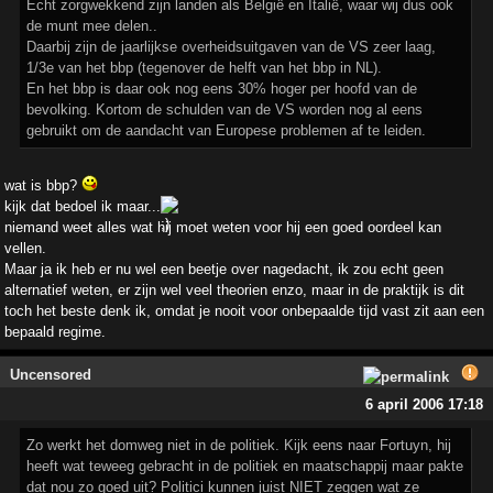
Echt zorgwekkend zijn landen als België en Italië, waar wij dus ook
de munt mee delen..
Daarbij zijn de jaarlijkse overheidsuitgaven van de VS zeer laag,
1/3e van het bbp (tegenover de helft van het bbp in NL).
En het bbp is daar ook nog eens 30% hoger per hoofd van de
bevolking. Kortom de schulden van de VS worden nog al eens
gebruikt om de aandacht van Europese problemen af te leiden.
wat is bbp?
kijk dat bedoel ik maar...
niemand weet alles wat hij moet weten voor hij een goed oordeel kan
vellen.
Maar ja ik heb er nu wel een beetje over nagedacht, ik zou echt geen
alternatief weten, er zijn wel veel theorien enzo, maar in de praktijk is dit
toch het beste denk ik, omdat je nooit voor onbepaalde tijd vast zit aan een
bepaald regime.
Uncensored
6 april 2006 17:18
Zo werkt het domweg niet in de politiek. Kijk eens naar Fortuyn, hij
heeft wat teweeg gebracht in de politiek en maatschappij maar pakte
dat nou zo goed uit? Politici kunnen juist NIET zeggen wat ze