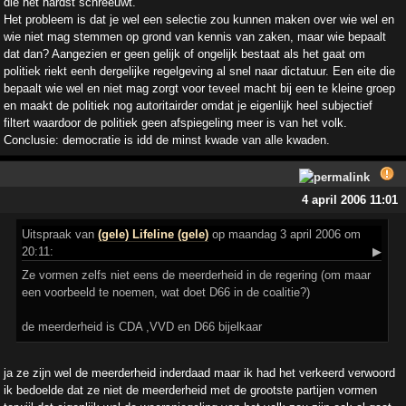
die het hardst schreeuwt.
Het probleem is dat je wel een selectie zou kunnen maken over wie wel en
wie niet mag stemmen op grond van kennis van zaken, maar wie bepaalt
dat dan? Aangezien er geen gelijk of ongelijk bestaat als het gaat om
politiek riekt eenh dergelijke regelgeving al snel naar dictatuur. Een eite die
bepaalt wie wel en niet mag zorgt voor teveel macht bij een te kleine groep
en maakt de politiek nog autoritairder omdat je eigenlijk heel subjectief
filtert waardoor de politiek geen afspiegeling meer is van het volk.
Conclusie: democratie is idd de minst kwade van alle kwaden.
4 april 2006 11:01
Uitspraak
van
(gele) Lifeline (gele)
op maandag 3 april 2006 om
20:11:
▶
Ze vormen zelfs niet eens de meerderheid in de regering (om maar
een voorbeeld te noemen, wat doet D66 in de coalitie?)
de meerderheid is CDA ,VVD en D66 bijelkaar
ja ze zijn wel de meerderheid inderdaad maar ik had het verkeerd verwoord
ik bedoelde dat ze niet de meerderheid met de grootste partijen vormen