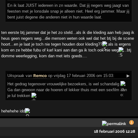
En ik laat JUIST iedereen in zn waarde. Dat jij negers weg jaagt van
feesten met je lonsdale snap je alleen niet. Heel erg jammer. Maar jij
bent juist degene die anderen niet in hun waarde laat.
ten eerste btj jammer dat je het zo steld...als ik die kleding aan heb jaag ik
heus geen negers weg...die mensen weten ook wel dat het btj bij de scene
hoort...en je laat je toch nie tegen houden door kleding??
als is ergens
kom en ze hebbe fubu of karl kani aan dan ga ik toch ook nie weg
...btj
domme weerlegging, kom dan met iets goeds....
Uitspraak
van
Remco
op vrijdag 17 februari 2006 om 15:03:
▶
Het gedrag tegenover vrouwelijke bezoekers, is wel schandalig
Ga dan gewoon naar de hoeren of lekker thuis met een sexfilm aan
je lul trekken
hehehehe idd
18 februari 2006 12:28