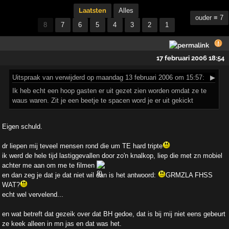
Laatsten
Alles
ouder ≡ 7
8
7
6
5
4
3
2
1
17 februari 2006 18:54
Uitspraak
van verwijderd op maandag 13 februari 2006 om 15:57:
▶
Ik heb echt een hoop gasten er uit gezet zien worden omdat ze te
waus waren. Zit je een beetje te spacen word je er uit gekickt
Eigen schuld.
dr liepen mij teveel mensen rond die um TE hard tripte
ik werd de hele tijd lastiggevallen door zo'n knalkop, liep die met zn mobiel
achter me aan om me te filmen
en dan zeg je dat je dat niet wil dan is het antwoord:
GRMZLA FHSS
WAT?
echt wel vervelend...
en wat betreft dat gezeik over dat BH gedoe, dat is bij mij niet eens gebeurt
ze keek alleen in mn jas en dat was het.