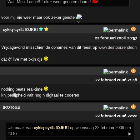
Was Mooi Lache!!!! cker weer genoten daaro!!
voor mij nie weer maar ook zeker genoten
cykiq-cyrill [OJKB]
22 februari 2006 20:57
Vrijdagavond misschien de opnames van dit feest op
www.destoorzender.nl
dát óf live met bkjn djs
22 februari 2006 21:48
nothing beats real-time
knijperlijpheid valt nog n digitaal te coderen
[ROT001]
22 februari 2006 22:22
Uitspraak
van
cykiq-cyrill [OJKB]
op woensdag 22 februari 2006 om
20:57:
▶