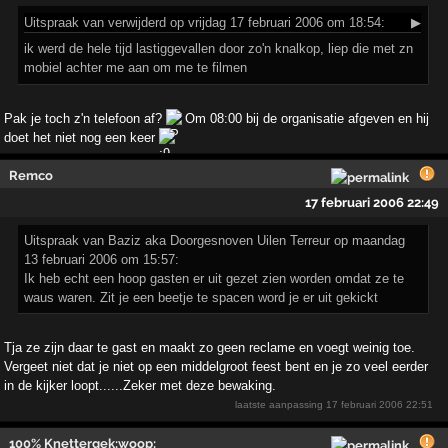
Uitspraak
van verwijderd op vrijdag 17 februari 2006 om 18:54:
▶
ik werd de hele tijd lastiggevallen door zo'n knalkop, liep die met zn
mobiel achter me aan om me te filmen
Pak je toch z'n telefoon af?
Om 08:00 bij de organisatie afgeven en hij
doet het niet nog een keer
Remco
17 februari 2006 22:49
Uitspraak van Baziz aka Doorgesnoven Uilen Terreur op maandag
13 februari 2006 om 15:57:
Ik heb echt een hoop gasten er uit gezet zien worden omdat ze te
waus waren. Zit je een beetje te spacen word je er uit gekickt
Tja ze zijn daar te gast en maakt zo geen reclame en voegt weinig toe.
Vergeet niet dat je niet op een middelgroot feest bent en je zo veel eerder
in de kijker loopt......Zeker met deze bewaking.
laatste aanpassing
17 februari 2006 22:51
100% Knettergek:woop: