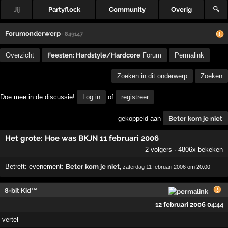
Jij
Partyflock
Community
Overig
🔍
Forumonderwerp
· 849147
Overzicht
Feesten: Hardstyle/Hardcore
Forum
Permalink
Zoeken in dit onderwerp
Zoeken
Doe mee in de discussie!
Log in
of
registreer
gekoppeld aan
Beter kom je niet
Het grote: Hoe was BKJN 11 februari 2006
2 volgers · 4806x bekeken
Betreft:
evenement:
Beter kom je niet
,
zaterdag 11 februari 2006
om 20:00
8-bit Kid™
12 februari 2006 04:44
vertel