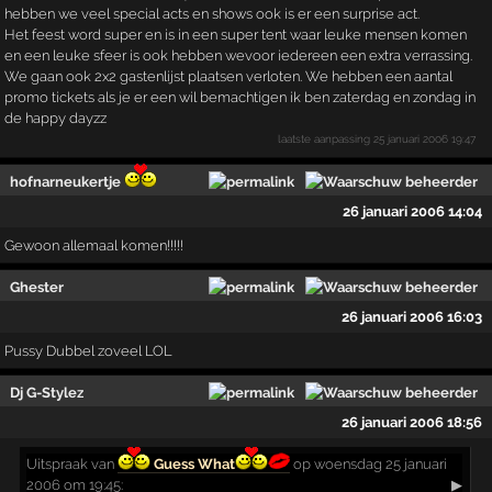
hebben we veel special acts en shows ook is er een surprise act.
Het feest word super en is in een super tent waar leuke mensen komen
en een leuke sfeer is ook hebben wevoor iedereen een extra verrassing.
We gaan ook 2x2 gastenlijst plaatsen verloten. We hebben een aantal
promo tickets als je er een wil bemachtigen ik ben zaterdag en zondag in
de happy dayzz
laatste aanpassing
25 januari 2006 19:47
hofnarneukertje
26 januari 2006 14:04
Gewoon allemaal komen!!!!!
Ghester
26 januari 2006 16:03
Pussy Dubbel zoveel LOL
Dj G-Stylez
26 januari 2006 18:56
Uitspraak
van
Guess What
op woensdag 25 januari
2006 om 19:45:
▶