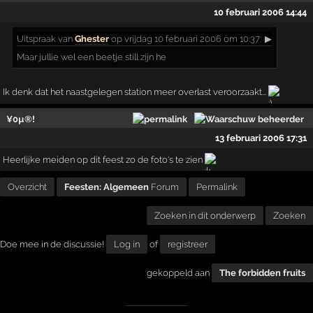
10 februari 2006 14:44
Uitspraak
van
Ghester
op vrijdag 10 februari 2006 om 10:37:
▶
Maar jullie wel een beetje still zijn he
Ik denk dat het naastgelegen station meer overlast veroorzaakt...
¥0µ®!
13 februari 2006 17:31
Heerlijke meiden op dit feest zo de foto's te zien
Overzicht
Feesten: Algemeen
Forum
Permalink
Zoeken in dit onderwerp
Zoeken
Doe mee in de discussie!
Log in
of
registreer
gekoppeld aan
The forbidden fruits