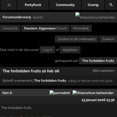
Jij
Partyflock
Community
Overig
🔍
Forumonderwerp
· 843727
Overzicht
Feesten: Algemeen
Forum
Permalink
Zoeken in dit onderwerp
Zoeken
Doe mee in de discussie!
Log in
of
registreer
gekoppeld aan
The forbidden fruits
The forbidden fruits 10 feb 06
386x bekeken
Betreft:
evenement:
The forbidden fruits
,
vrijdag 10 februari 2006
om 23:00
Fam D
23 januari 2006 23:36
The forbidden fruits