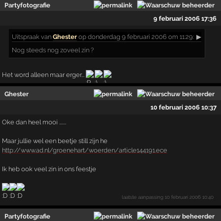
Partyfotografie
9 februari 2006 17:36
Uitspraak
van
Ghester
op donderdag 9 februari 2006 om 11:29:
▶
Nog steeds nog zoveel zin ?
Het word alleen maar erger...
Ghester
10 februari 2006 10:37
Oke dan heel mooi .......
Maar jullie wel een beetje still zijn he
http://www.ad.nl/groenehart/woerden/article144191.ece
Ik heb ook veel zin in ons feestje
laatste aanpassing
10 februari 2006 10:40
Partyfotografie