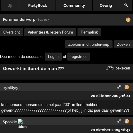
Jij
Partyflock
Community
Overig
🔍
Forumonderwerp
· 820107
Overzicht
Vakanties & reizen
Forum
Permalink
Zoeken in dit onderwerp
Zoeken
Doe mee in de discussie!
Log in
of
registreer
Gewerkt in lloret de marr???
177x bekeken
-@billy@-
20 oktober 2005 16:41
kent iemand mensen die in het jaar 2001 in lloret hebben
gewerkt?????????????????????????(of heb jij in dat jaar daar gewerkt??)
Spaakie
20 oktober 2005 16:47