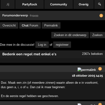
Jij
Partyflock
Community
Overig
🔍
Forumonderwerp
· 819499
Overzicht
Chat
Forum
Permalink
Zoeken in dit onderwerp
Zoeken
Doe mee in de discussie!
Log in
of
registreer
Bedenk een regel met enkel e's
2367x bekeken
18 oktober 2005 14:25
Dus: Maak een zin (of meerdere zinnen) waarin alleen de e in voorkomt,
dus geen a, i, o of u. Dan zal ik maar beginnen:
En de eerste regel hebben we geschreven.