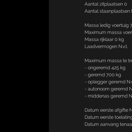
Aantal zitplaatsen 0
Aantal staanplaatsen N
Massa ledig voertuig 
Maximum massa voertu
Massa rijklaar 0 kg
Laadvermogen N.v.t.
Maximum massa te tr
- ongeremd 425 kg
- geremd 700 kg
- oplegger geremd N.v.
- autonoom geremd N.v
- middenas geremd N.v
Datum eerste afgifte 
Datum eerste toelatin
Datum aanvang tenaam