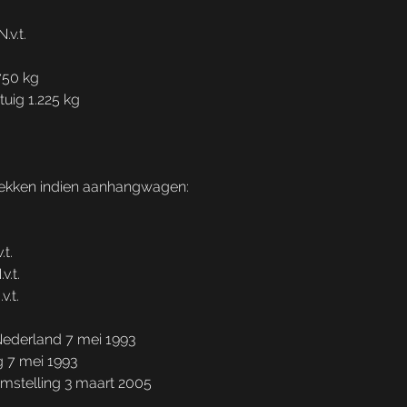
.v.t.
750 kg
ig 1.225 kg
ekken indien aanhangwagen:
t.
.t.
.t.
Nederland 7 mei 1993
g 7 mei 1993
stelling 3 maart 2005