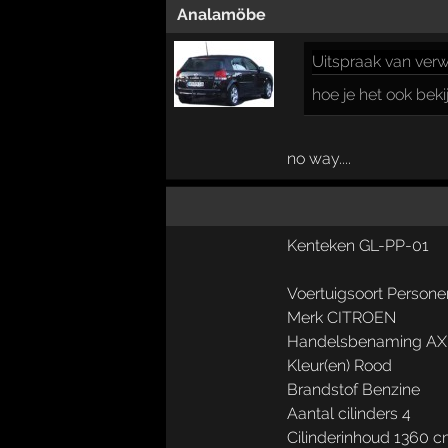
Analamöbe
Uitspraak
van verw
hoe je het ook beki
no way....
Kenteken GL-PP-01
Voertuigsoort Person
Merk CITROEN
Handelsbenaming AX 
Kleur(en) Rood
Brandstof Benzine
Aantal cilinders 4
Cilinderinhoud 1360 