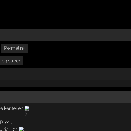
Permalink
registreer
je kenteken
P-01 .
ultje - 01