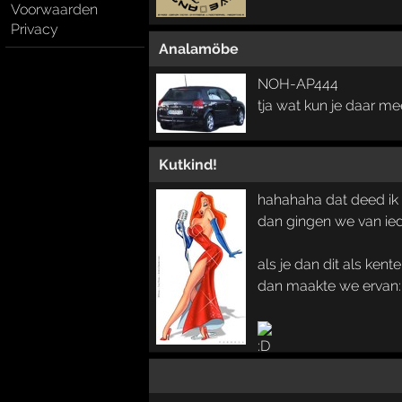
Voorwaarden
Privacy
Analamöbe
NOH-AP444
tja wat kun je daar mee.
Kutkind!
hahahaha dat deed ik 
dan gingen we van ied
als je dan dit als ke
dan maakte we ervan: