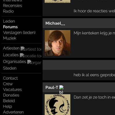
Recensies
Ik hoor de reacties we
Radio
Leden
Michael__
Forums
Verslagen (leden)
Mijn kenteken krijg je n
Muziek
Artiesten
Locaties
Organisaties
Steden
heb ik al eens geprobe
Contact
Crew
Paul-T
Vacatures
Donaties
Dan zet je ze toch in
Beleid
Help
Adverteren