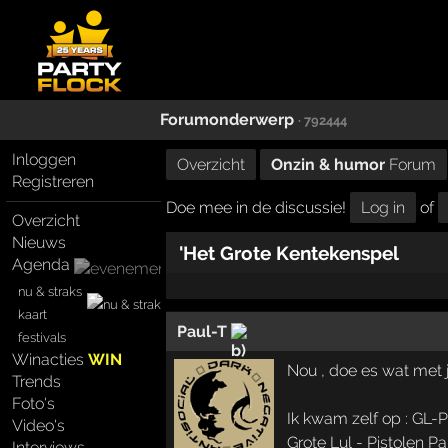
Forumonderwerp
· 792444
Inloggen
Overzicht
Onzin & humor
Forum
Registreren
Doe mee in de discussie!
Log in
of
Overzicht
Nieuws
'Het Grote Kentekenspel
Agenda
nu & straks
kaart
Paul-T
festivals
Winacties
WIN
Nou , doe es wat met 
Trends
Foto's
Ik kwam zelf op : GL-P
Video's
Grote Lul - Pistolen Pa
Interviews