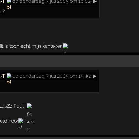
l-T
op donderdag 7 juli 2005 om 16:02:
▶
r ?
dit is toch echt mijn kenteken
l-T
op donderdag 7 juli 2005 om 15:45:
▶
LusZz Paul..
oeld hoor
*