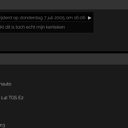
ijderd op donderdag 7 juli 2005 om 16:06:
▶
jkt dit is toch echt mijn kenteken
enauto
1.4I TGS E2
cm3