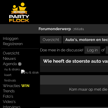
Forumonderwerp
· 766281
Inloggen
Overzicht
Auto's, motoren en te
Registreren
Doe mee in de discussie!
Log in
of
Overzicht
Nieuws
Wie heeft de stoerste auto va
Agenda
nu & straks
kaart
festivals
Winacties
WIN
Kom maar op met die 
Trends
Foto's
Video's
Interviews