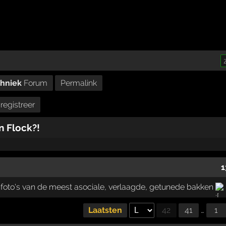
chniek
Forum
Permalink
registreer
n Flock?!
1
foto's van de meest asociale, verlaagde, getunede bakken
Laatsten
42
41
…
1