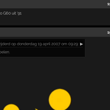
1
o G60 uit '91
1
ijderd op donderdag 19 april 2007 om 09:29:
▶
pelen.