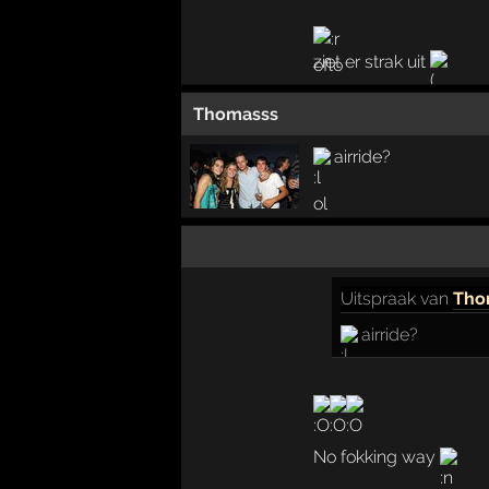
ziet er strak uit
Thomasss
airride?
Uitspraak
van
Tho
airride?
No fokking way