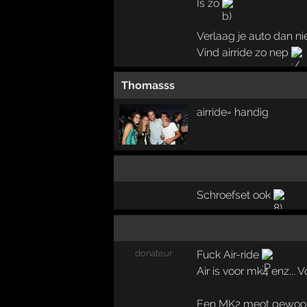
Is zo
Verlaag je auto dan nie
Vind airride zo nep
Thomasss
airride= handig
Schroefset ook
donateur
Fuck Air-ride
Air is voor mk4 enz... 
Een MK2 meot gewoon o