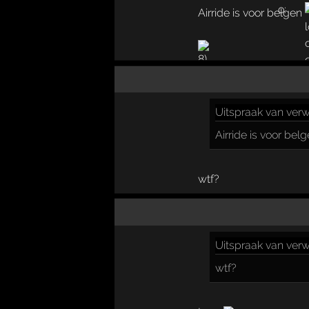
Airride is voor belgen
Uitspraak
van verw
Airride is voor bel
wtf?
Uitspraak
van verw
wtf?