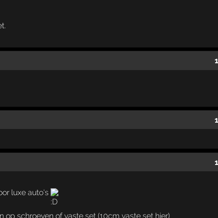
t.
Voor luxe auto's
p schroeven of vaste set (10cm vaste set hier)