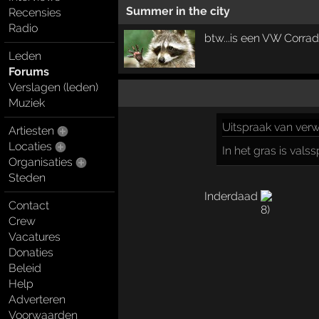
Summer in the city
Recensies
Radio
btw...is een VW Corrad
Leden
Forums
Verslagen (leden)
Muziek
Uitspraak
van verw
Artiesten
Locaties
In het gras is valss
Organisaties
Steden
Inderdaad
Contact
Crew
Vacatures
Donaties
Beleid
Help
Adverteren
Voorwaarden