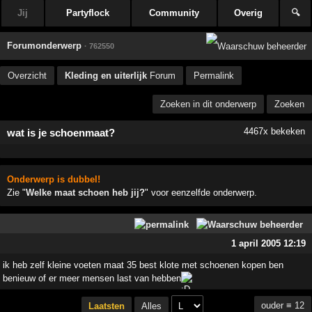
Jij
Partyflock
Community
Overig
🔍
Forumonderwerp
· 762550
Overzicht
Kleding en uiterlijk
Forum
Permalink
Zoeken in dit onderwerp
Zoeken
4467x bekeken
wat is je schoenmaat?
Onderwerp is dubbel!
Zie "
Welke maat schoen heb jij?
" voor eenzelfde onderwerp.
1 april 2005 12:19
ik heb zelf kleine voeten maat 35 best klote met schoenen kopen ben
benieuw of er meer mensen last van hebben
ouder ≡ 12
Laatsten
Alles