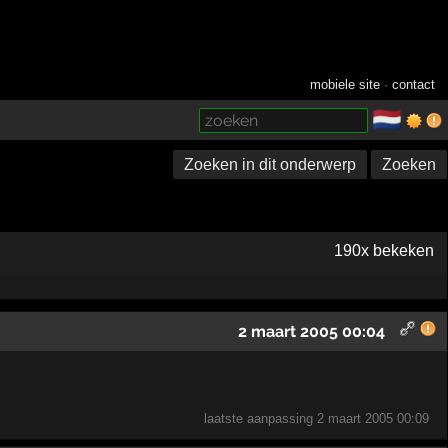
mobiele site
·
contact
🇳🇱
­
Zoeken in dit onderwerp
Zoeken
190x bekeken
2 maart 2005 00:04
laatste aanpassing
2 maart 2005 00:09