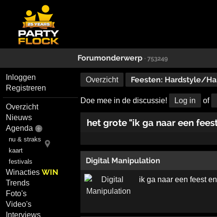
Forumonderwerp
· 753249
Inloggen
Feesten: Hardstyle/Ha
Overzicht
Registreren
Doe mee in de discussie!
Log in
of
Overzicht
Nieuws
het grote "ik ga naar een fee
Agenda
nu & straks
kaart
Digital Manipulation
festivals
WIN
Winacties
ik ga naar een feest 
Trends
Foto's
Video's
Interviews