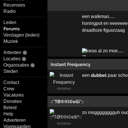
Recensies
Radio
een walkman.....
Leden
honingpot en eeeeee
Forums
draadloze figuurzaag
Verslagen (leden)
Muziek
kwas al zo moe.....
Artiesten
Locaties
Instant Frequency
Organisaties
Steden
dubbel
een
paar sch
Contact
Crew
donateur
Vacatures
::*TØ®®i©elli*::
Donaties
Beleid
zo mogggggggguh ou
Help
Adverteren
donateur
Voorwaarden