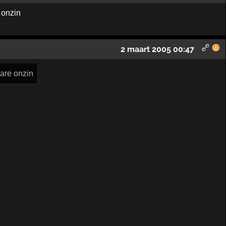
 onzin
2 maart 2005 00:47
ware onzin