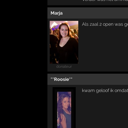
Marja
Als zaal 2 open was g
donateur
**Roosie**
kwam geloof ik omdat t 