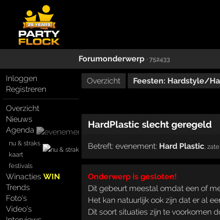
Forumonderwerp
· 752433
Inloggen
Overzicht
Feesten: Hardstyle/H
Registreren
Overzicht
Nieuws
HardPlastic slecht geregeld
Agenda
nu & straks
Betreft:
evenement:
Hard Plastic
,
zate
kaart
festivals
Winacties
WIN
Onderwerp is gesloten!
Trends
Dit gebeurt meestal omdat een of m
Foto's
Het kan natuurlijk ook zijn dat er al 
Video's
Dit soort situaties zijn te voorkomen 
Interviews