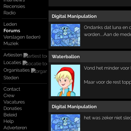
Recensies
Radio
Digital Manipulation
Leden
Ondanks dat luna en d
Forums
worden....Aan de mede
Verslagen (leden)
Muziek
Artiesten
Waterballon
Locaties
Vond het minder voor F
Organisaties
Steden
Maar voor de rest top
Contact
Crew
Vacatures
Digital Manipulation
Donaties
Beleid
het was zeker niet sle
Help
Adverteren