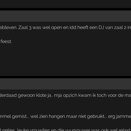
ebleven. Zaal 3 was wel open en idd heeft een DJ van zaal 2 in 
feest.
inderdaad gewoon klote ja.. mja opzich kwam ik toch voor de m
mel gemist... wel zien hangen maar niet gebruikt... erg jammer,
netjes, leuke vrouwtjes en die vuurspuwer was ook wel relaxt,