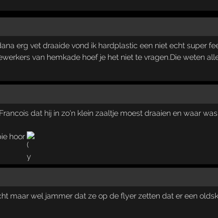
ana erg vet draaide vond ik hardplastic een niet echt super f
werkers van hemkade hoef je het niet te vragen.Die weten all
rancois dat hij in zo'n klein zaaltje moest draaien en waar w
pie hoor
cht maar wel jammer dat ze op de flyer zetten dat er een oldsko