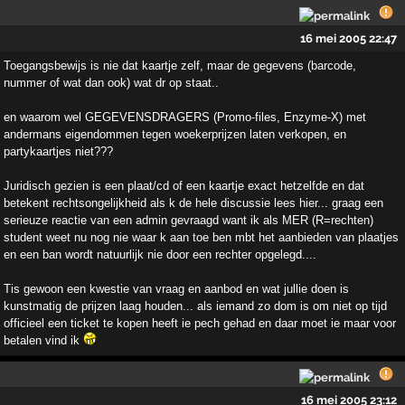
16 mei 2005 22:47
Toegangsbewijs is nie dat kaartje zelf, maar de gegevens (barcode,
nummer of wat dan ook) wat dr op staat..
en waarom wel GEGEVENSDRAGERS (Promo-files, Enzyme-X) met
andermans eigendommen tegen woekerprijzen laten verkopen, en
partykaartjes niet???
Juridisch gezien is een plaat/cd of een kaartje exact hetzelfde en dat
betekent rechtsongelijkheid als k de hele discussie lees hier... graag een
serieuze reactie van een admin gevraagd want ik als MER (R=rechten)
student weet nu nog nie waar k aan toe ben mbt het aanbieden van plaatjes
en een ban wordt natuurlijk nie door een rechter opgelegd....
Tis gewoon een kwestie van vraag en aanbod en wat jullie doen is
kunstmatig de prijzen laag houden... als iemand zo dom is om niet op tijd
officieel een ticket te kopen heeft ie pech gehad en daar moet ie maar voor
betalen vind ik
16 mei 2005 23:12