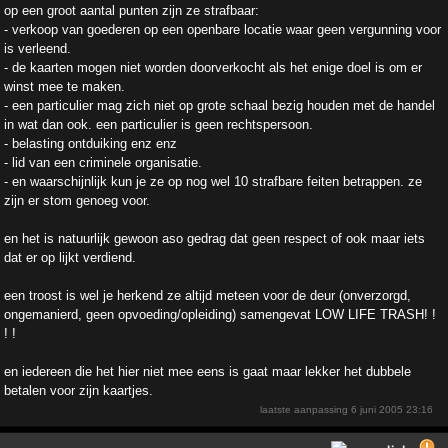
op een groot aantal punten zijn ze strafbaar:
- verkoop van goederen op een openbare locatie waar geen vergunning voor
is verleend.
- de kaarten mogen niet worden doorverkocht als het enige doel is om er
winst mee te maken.
- een particulier mag zich niet op grote schaal bezig houden met de handel
in wat dan ook. een particulier is geen rechtspersoon.
- belasting ontduiking enz enz
- lid van een criminele organisatie.
- en waarschijnlijk kun je ze op nog wel 10 strafbare feiten betrappen. ze
zijn er stom genoeg voor.
en het is natuurlijk gewoon aso gedrag dat geen respect of ook maar iets
dat er op lijkt verdiend.
een troost is wel je herkend ze altijd meteen voor de deur (onverzorgd,
ongemanierd, geen opvoeding/opleiding) samengevat LOW LIFE TRASH! !
! !
en iedereen die het hier niet mee eens is gaat maar lekker het dubbele
betalen voor zijn kaartjes.
laatste aanpassing
6 juni 2005 23:16