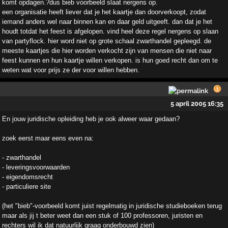
komt opdagen.?dus bieb voorbeeld slaat nergens op.
een organisatie heeft liever dat je het kaartje dan doorverkoopt, zodat
iemand anders wel naar binnen kan en daar geld uitgeeft. dan dat je het
houdt totdat het feest is afgelopen. vind heel deze regel nergens op slaan
van partyflock. hier word niet op grote schaal zwarthandel gepleegd. de
meeste kaartjes die hier worden verkocht zijn van mensen die niet naar
feest kunnen en hun kaartje willen verkopen. is hun goed recht dan om te
weten wat voor prijs ze der voor willen hebben.
5 april 2005 16:35
En jouw juridische opleiding heb je ook alweer waar gedaan?
zoek eerst maar eens even na:
- zwarthandel
- leveringsvoorwaarden
- eigendomsrecht
- particuliere site
(het "bieb"-voorbeeld komt juist regelmatig in juridische studieboeken terug
maar als jij t beter weet dan een stuk of 100 professoren, juristen en
rechters wil ik dat natuurlijk graag onderbouwd zien)