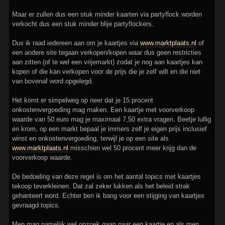
Maar er zullen dus een stuk minder kaarten via partyflock worden
verkocht dus een stuk minder blije partyflockers.
Dus ik raad iedereen aan om je kaartjes via
www.marktplaats.nl
of
een andere site tegaan verkopen/kopen waar dus geen restricties
aan zitten (of te wel een vrijemarkt) zodat je nog aan kaartjes kan
kopen of die kan verkopen voor de prijs die je zelf wilt en die niet
van bovenaf word opgelegd.
Het komt er simpelweg op neer dat je 15 procent
onkostenvergoeding mag maken. Een kaartje met voorverkoop
waarde van 50 euro mag je maximaal 7,50 extra vragen. Beetje lullig
en krom, op een markt bepaal je immers zelf je eigen prijs inclusief
winst en onkostenvergoeding, terwijl je op een site als
www.marktplaats.nl
misschien wel 50 procent meer krijg dan de
voorverkoop waarde.
De bedoeling van deze regel is om het aantal topics met kaartjes
tekoop teverkleinen. Dat zal zeker lukken als het beleid strak
gehanteert word. Echter ben ik bang voor een stijging van kaartjes
gevraagd topics.
Men mag namelijk wel opzoek gaan naar een kaartje en als men