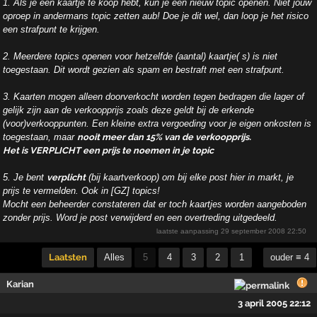
1. Als je een kaartje te koop hebt, kun je een nieuw topic openen. Niet jouw
oproep in andermans topic zetten aub! Doe je dit wel, dan loop je het risico
een strafpunt te krijgen.
2. Meerdere topics openen voor hetzelfde (aantal) kaartje( s) is niet
toegestaan. Dit wordt gezien als spam en bestraft met een strafpunt.
3. Kaarten mogen alleen doorverkocht worden tegen bedragen die lager of
gelijk zijn aan de verkoopprijs zoals deze geldt bij de erkende
(voor)verkooppunten. Een kleine extra vergoeding voor je eigen onkosten is
toegestaan, maar
nooit meer dan 15% van de verkoopprijs.
Het is VERPLICHT een prijs te noemen in je topic
5. Je bent
verplicht
(bij kaartverkoop) om bij elke post hier in markt, je
prijs te vermelden. Ook in [GZ] topics!
Mocht een beheerder constateren dat er toch kaartjes worden aangeboden
zonder prijs. Word je post verwijderd en een overtreding uitgedeeld.
laatste aanpassing
29 september 2008 22:50
Laatsten
Alles
5
4
3
2
1
ouder ≡ 4
Karian
3 april 2005 22:12