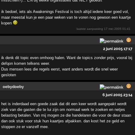
misschien?)... EN bij welke organisaties dat NIET gebeurt
ik bedoel, iets als Awakenings Festival is toch altijd iedere keer goed vol,
maar meestal kun je een paar weken van te voren nog gewoon een kaartje
kopen
laatste aanpassing
17 mei 2005 01:41
2 juni 2005 17:17
ik denk dit topic even omhoog halen. Want de topics zonder prijs, vooral bij
defqon komen telkens weer.
Dus mensen lees die regels eerst, want anders wordt die snel weer
gesloten
oebydoeby
6 juni 2005 23:14
het is inderdaad een goede zaak dat dit een keer wordt aangepakt wordt
ziek van die gasten die te lui zijn om normaal werk te zoeken en netjes
belasting betalen. Van mij mogen ze die handelaren die voor de deur staan
dan ook stuk voor stuk hun kaartjes afpakken. dan kost het ze geld en
stoppen ze er vanzelf mee.