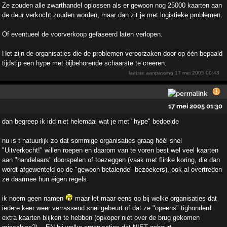
Ze zouden alle zwarthandel oplossen als er gewoon nog 25000 kaarten aan
de deur verkocht zouden worden, maar dan zit je met logistieke problemen.
Of eventueel de voorverkoop gefaseerd laten verlopen.
Het zijn de organisaties die de problemen veroorzaken door op één bepaald
tijdstip een hype met bijbehorende schaarste te creëren.
laatste aanpassing
17 mei 2005 00:43
17 mei 2005 01:30
dan begreep ik idd niet helemaal wat je met "hype" bedoelde
nu is t natuurlijk zo dat sommige organisaties graag héél snel
"Uitverkocht!" willen roepen en daarom van te voren best wel veel kaarten
aan "handelaars" doorspelen of toezeggen (vaak met flinke koring, die dan
wordt afgewenteld op de "gewoon betalende" bezoekers), ook al overtreden
ze daarmee hun eigen regels
ik noem geen namen
maar let maar eens op bij welke organisaties dat
iedere keer weer verrassend snel gebeurt of dat ze "opeens" tighonderd
extra kaarten blijken te hebben (opkoper niet over de brug gekomen