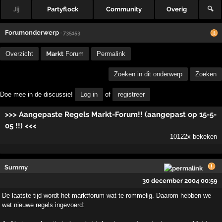
Jij
Partyflock
Community
Overig
🔍
Forumonderwerp
· 735153
Overzicht
Markt
Forum
Permalink
Zoeken in dit onderwerp
Zoeken
Doe mee in de discussie!
Log in
of
registreer
>>> Aangepaste Regels Markt-Forum!! (aangepast op 15-5-
05 !!) <<<
10122x bekeken
Summy
30 december 2004 00:59
De laatste tijd wordt het marktforum wat te rommelig. Daarom hebben we
wat nieuwe regels ingevoerd: