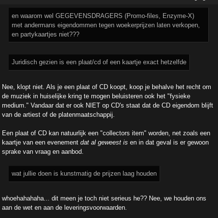
en waarom wel GEGEVENSDRAGERS (Promo-files, Enzyme-X)
met andermans eigendommen tegen woekerprijzen laten verkopen,
en partykaartjes niet???
Juridisch gezien is een plaat/cd of een kaartje exact hetzelfde
Nee, klopt niet. Als je een plaat of CD koopt, koop je behalve het recht om
de muziek in huiselijke kring te mogen beluisteren ook het "fysieke
medium." Vandaar dat er ook NIET op CD's staat dat de CD eigendom blijft
van de artiest of de platenmaatschappij.
Een plaat of CD kan natuurlijk een "collectors item" worden, net zoals een
kaartje van een evenement
dat al geweest is
en in dat geval is er gewoon
sprake van vraag en aanbod.
wat jullie doen is kunstmatig de prijzen laag houden
whoehahahaha... dit meen je toch niet serieus he?? Nee, we houden ons
aan de wet en aan de leveringsvoorwaarden.