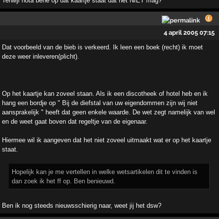
Terwijl nota bene op dat kaartje staat dat het NIET mag?
4 april 2005 07:15
Dat voorbeeld van de bieb is verkeerd. Ik leen een boek (recht) ik moet
deze weer inleveren(plicht).
Op het kaartje kan zoveel staan. Als ik een discotheek of hotel heb en ik
hang een bordje op " Bij de diefstal van uw eigendommen zijn wij niet
aansprakelijk " heeft dat geen enkele waarde. De wet zegt namelijk van wel
en de weet gaat boven dat regeltje van de eigenaar.
Hiermee wil ik aangeven dat het niet zoveel uitmaakt wat er op het kaartje
staat.
Hopelijk kan je me vertellen in welke wetsartikelen dit te vinden is
dan zoek ik het ff op. Ben benieuwd.
Ben ik nog steeds nieuwsschierig naar, weet jij het dsw?