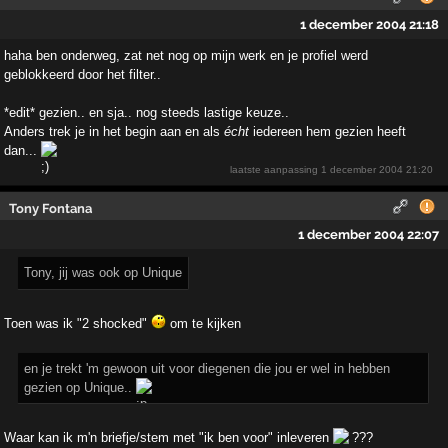
1 december 2004 21:18
haha ben onderweg, zat net nog op mijn werk en je profiel werd
geblokkeerd door het filter..
*edit* gezien.. en sja.. nog steeds lastige keuze..
Anders trek je in het begin aan en als
écht
iedereen hem gezien heeft
dan...
laatste aanpassing
1 december 2004 21:20
Tony Fontana
1 december 2004 22:07
Tony, jij was ook op Unique
Toen was ik "2 shocked"
om te kijken
en je trekt 'm gewoon uit voor diegenen die jou er wel in hebben
gezien op Unique..
Waar kan ik m'n briefje/stem met "ik ben voor" inleveren
???