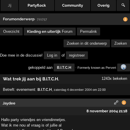
Jij
Partyflock
Community
Overig
🔍
Forumonderwerp
· 721757
Overzicht
Kleding en uiterlijk
Forum
Permalink
Zoeken in dit onderwerp
Zoeken
Doe mee in de discussie!
Log in
of
registreer
gekoppeld aan
B.I.T.C.H
· Formerly known as Pervert
Wat trek jij aan bij B.I.T.C.H.
1243x bekeken
Betreft:
evenement:
B.I.T.C.H
,
zaterdag 4 december 2004
om 22:00
Jaydee
8 november 2004 21:18
Hallo party vriendjes en vriendinnetjes.
Wat ik me nou af vraag is of jullie al