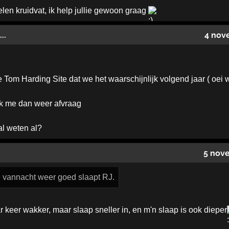
en kruidvat, ik help jullie gewoon graag
..
4 nov
 Tom Harding Site dat we het waarschijnlijk volgend jaar ( oei w
ik me dan weer afvraag
al weten al?
5 nov
 vannacht weer goed slaapt RJ.
 keer wakker, maar slaap sneller in, en m'n slaap is ook dieper