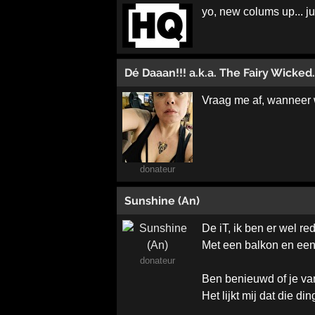
yo, new colums up... j
Dé Daaan!!! a.k.a. The Fairy Wicked..
Vraag me af, wanneer w
donateur
Sunshine (An)
De iT, ik ben er wel re
Met een balkon en een
donateur
Ben benieuwd of je va
Het lijkt mij dat die 