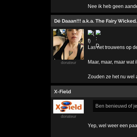
Nee ik heb geen aandel
Dé Daaan!!! a.k.a. The Fairy Wicked..
Las net trouwens op de
Maar, maar, maar wat 
donateur
Zouden ze het nu wel 
X-Field
Ben benieuwd of je
donateur
Yep, wel weer een paar