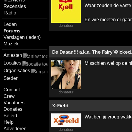
Waar zouden de vaste 
Recensies
Radio
En wie moeten er gaan
Leden
donateur
Forums
Verslagen (leden)
Muziek
Dé Daaan!!! a.k.a. The Fairy Wicked..
Artiesten
Locaties
Misschien wel op de n
Organisaties
Steden
Contact
donateur
Crew
Vacatures
X-Field
Donaties
Beleid
Wat ben jij vroeg wakk
Help
Adverteren
donateur