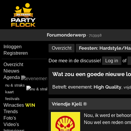
Forumonderwerp
· 713998
Inloggen
Feesten: Hardstyle/Ha
Overzicht
Registreren
Doe mee in de discussie!
Log in
of
Overzicht
Nieuws
Wat zou een goede nieuwe lo
Agenda
nu & straks
High Quality
Betreft:
evenement:
,
vrij
kaart
festivals
Vriendje Kjell ®
WIN
Winacties
Trends
Nou, ik werd er behoor
Foto's
Nou wel een reden om 
Video's
Interviews