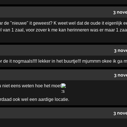
3 nov
aar de "nieuwe" it geweest? K weet wel dat de oude it eigenlijk 
l van 1 zaal, voor zover k me kan herinneren was er maar 1 zaal 
3 nov
 de it nogmaals!!!! lekker in het buurtje!!! mjummm okee ik ga me 
3 nov
u niet eens weten hoe het moet
erdaad ook wel een aardige locatie.
3 nov