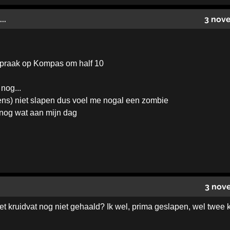
..
3 nov
praak op Kompas om half 10
 nog...
ns) niet slapen dus voel me nogal een zombie
 nog wat aan mijn dag
3 nov
het kruidvat nog niet gehaald? Ik wel, prima geslapen, wel twe