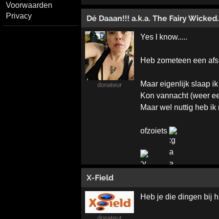
Voorwaarden
Privacy
Dé Daaan!!! a.k.a. The Fairy Wicked..
Yes I know.....
Heb zometeen een afs
Maar eigenlijk slaap ik
donateur
Kon vannacht (weer ee
Maar wel nuttig heb ik
ofzoiets
X-Field
Heb je die dingen bij 
donateur