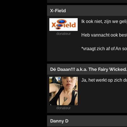
X-Field
Ik ook niet, zijn we gel
donateur
Heb vannacht ook best
*vraagt zich af of An 
Dé Daaan!!! a.k.a. The Fairy Wicked..
Ja, het werkt op zich 
donateur
Danny D