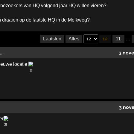
bezoekers van HQ volgend jaar HQ willen vieren?
 draaien op de laatste HQ in de Melkweg?
12
Laatsten
Alles
11
…
..
3 nov
ieuwe locatie
3 nov
er