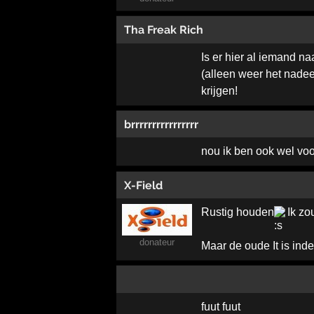
Tha Freak Rich
Is er hier al iemand n
(alleen weer het nadee
krijgen!
brrrrrrrrrrrrrrrr
nou ik ben ook wel voor
X-Field
Rustig houden
Ik zo
donateur
Maar de oude It is ind
fuut fuut