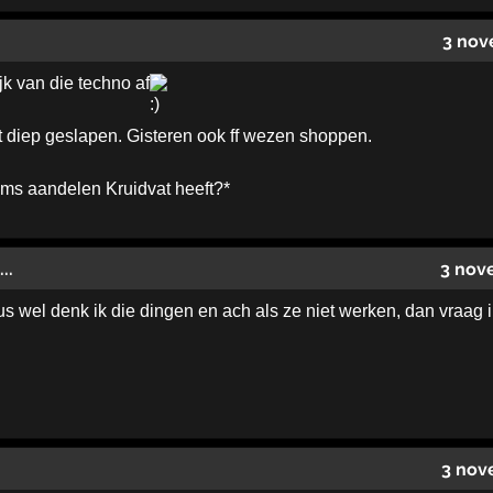
3 nov
ijk van die techno af
 diep geslapen. Gisteren ook ff wezen shoppen.
soms aandelen Kruidvat heeft?*
..
3 nov
dus wel denk ik die dingen en ach als ze niet werken, dan vraag
3 nov