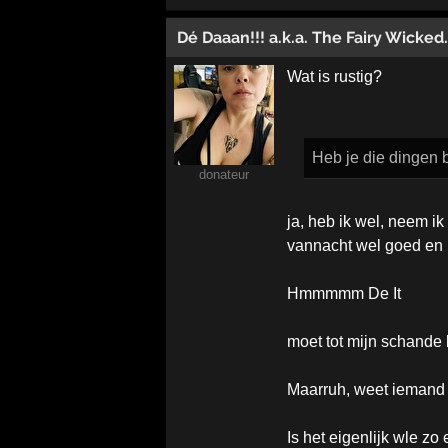
Dé Daaan!!! a.k.a. The Fairy Wicked..
Wat is rustig?
Heb je die dingen 
donateur
ja, heb ik wel, neem i
vannacht wel goed en 
Hmmmmm De It
moet tot mijn schande 
Maarruh, weet iemand d
Is het eigenlijk wle zo