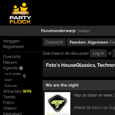
Forumonderwerp
· 706697
Inloggen
Overzicht
Feesten: Algemeen
Fo
Registreren
Doe mee in de discussie!
Log in
of
Overzicht
Nieuws
Foto's HouseQlassics, Technov
Agenda
nu & straks
kaart
We are the night
festivals
Winacties
WIN
Yep ze staan er weer.
Trends
Foto's
check
de foto's op Su
Video's
Interviews