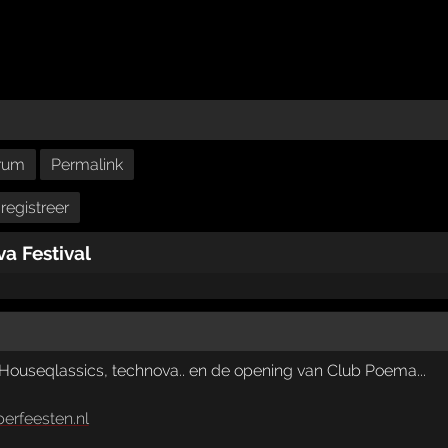
rum
Permalink
registreer
a Festival
..Houseqlassics, technova.. en de opening van Club Poema...
perfeesten.nl