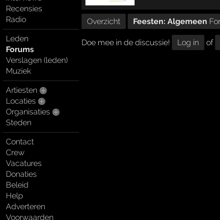
Recensies
Radio
Overzicht
Feesten: Algemeen
Fo
Leden
Doe mee in de discussie!
Log in
of
Forums
Verslagen (leden)
Muziek
Artiesten
Locaties
Organisaties
Steden
Contact
Crew
Vacatures
Donaties
Beleid
Help
Adverteren
Voorwaarden