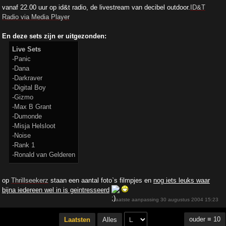
vanaf 22.00 uur op id&t radio, de livestream van decibel outdoor.
ID&T
Radio via Media Player
En deze sets zijn er uitgezonden:
Live Sets
-Panic
-Dana
-Darkraver
-Digital Boy
-Gizmo
-Max B Grant
-Dumonde
-Misja Helsloot
-Noise
-Rank 1
-Ronald van Gelderen
op
Thrillseekerz
staan een aantal foto`s filmpjes en
nog iets leuks waar
bijna iedereen wel in is geintresseerd
laatste aanpassing
30 augustus 2004 15:23
ouder ≡ 10
Laatsten
Alles