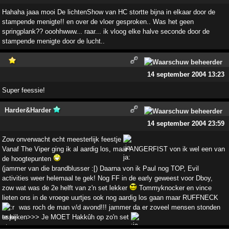
Hahaha jaaa mooi De lichtenShow van HC stortte bijna in elkaar door de
stampende menigte!! en over de vloer gesproken.. Was het geen
springplank?? ooohhwww... raar... ik vloog elke halve seconde door de
stampende menigte door de lucht..
14 september 2004 13:23
Super feessie!
Harder&Harder
14 september 2004 23:59
Zow onverwacht echt meesterlijk feestje
Vanaf The Viper ging ik al aardig los, maar ANGERFIST von ik wel een van
de hoogtepunten
(jammer van die brandblusser :[) Daarna von ik Paul nog TOP, Evil
activities weer helemaal te gek! Nog FF in de early geweest voor Dboy,
zow wat was de 2e helft van z'n set lekker
Tommyknocker en vince
lieten ons in de vroege uurtjes ook nog aardig los gaan maar RUFFNECK
was roch de man v/d avond!!! jammer da er zoveel mensen stonden
te kijken>>> Je MOET Hakkûh op zo'n set