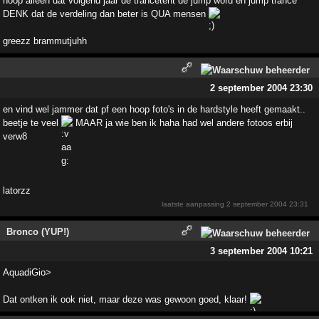
hoop alleen dat volgend jaar de trancetent de jump word en jump trance
DENK dat de verdeling dan beter is QUA mensen
greezz brammutjuhh
2 september 2004 23:30
en vind wel jammer dat pf een hoop foto's in de hardstyle heeft gemaakt..
beetje te veel
MAAR ja wie ben ik haha had wel andere fotoos erbij
verw8
latorzz
laatste aanpassing
2 september 2004 23:31
Bronco (YUP!)
3 september 2004 10:21
AquadiGio>
Dat ontken ik ook niet, maar deze was gewoon goed, klaar!