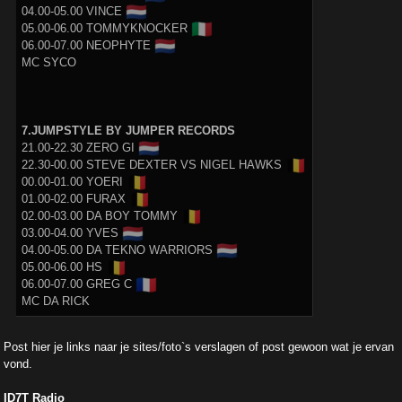
🇳🇱
04.00-05.00 VINCE
🇮🇹
05.00-06.00 TOMMYKNOCKER
🇳🇱
06.00-07.00 NEOPHYTE
MC SYCO
7.JUMPSTYLE BY JUMPER RECORDS
🇳🇱
21.00-22.30 ZERO GI
🇧🇪
22.30-00.00 STEVE DEXTER VS NIGEL HAWKS
🇧🇪
00.00-01.00 YOERI
🇧🇪
01.00-02.00 FURAX
🇧🇪
02.00-03.00 DA BOY TOMMY
🇳🇱
03.00-04.00 YVES
🇳🇱
04.00-05.00 DA TEKNO WARRIORS
🇧🇪
05.00-06.00 HS
🇫🇷
06.00-07.00 GREG C
MC DA RICK
Post hier je links naar je sites/foto`s verslagen of post gewoon wat je ervan
vond.
ID7T Radio