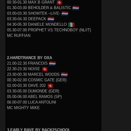
🇨🇭
00.30-01.30 MAX B GRANT
🇳🇱
01.30-03.00 BEHOLDER & BALISTIC
🇳🇱
03.00-03.30 SHOWTEK –LIVE-
🇳🇱
03.30-04.30 DEEPACK
🇮🇹
04.30-05.30 DANIELE MONDELLO
05.30-07.00 PROPHET VS TECHNOBOY (NL/IT)
MC RUFFIAN
2.HARDTRANCE BY OXA
🇳🇱
21.00-22.30 FRANCOIS
🇨🇭
22.30-23.30 NOISE
🇳🇱
23.30-00.30 MARCEL WOODS
00.30-02.00 COSMIC GATE (GER)
🇨🇭
02.00-03.30 DAVE 202
03.30-05.00 DUMONDE (GER)
05.00-06.00 ABEL RAMOS (SP)
06.00-07.00 LUCA ANTOLINI
MC MIGHTY MIKE
3.EARLY RAVE BY BACK2SCHOOL