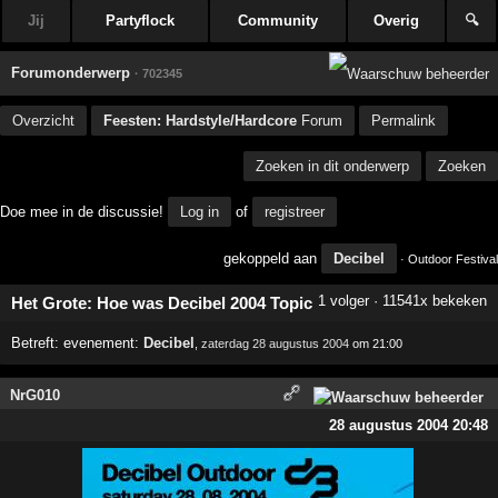
Jij
Partyflock
Community
Overig
🔍
Forumonderwerp
· 702345
Overzicht
Feesten: Hardstyle/Hardcore
Forum
Permalink
Zoeken in dit onderwerp
Zoeken
Doe mee in de discussie!
Log in
of
registreer
gekoppeld aan
Decibel
· Outdoor Festival
1 volger · 11541x bekeken
Het Grote: Hoe was Decibel 2004 Topic
Betreft:
evenement:
Decibel
,
zaterdag 28 augustus 2004
om 21:00
NrG010
28 augustus 2004 20:48