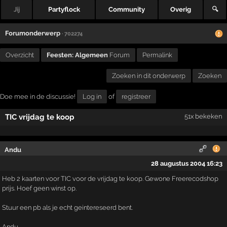
Jij
Partyflock
Community
Overig
🔍
Forumonderwerp
· 702274
Overzicht
Feesten: Algemeen
Forum
Permalink
Zoeken in dit onderwerp
Zoeken
Doe mee in de discussie!
Log in
of
registreer
TIC vrijdag te koop
51x bekeken
Andu
28 augustus 2004 16:23
Heb 2 kaarten voor TIC voor de vrijdag te koop. Gewone Freerecodshop
prijs. Hoef geen winst op.
Stuur een pb als je echt geintereseerd bent.
Andu