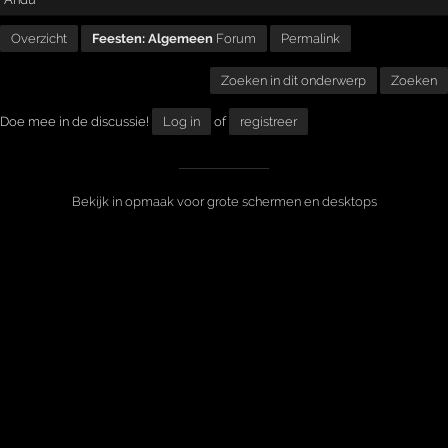
Overzicht
Feesten: Algemeen
Forum
Permalink
Zoeken in dit onderwerp
Zoeken
Doe mee in de discussie!
Log in
of
registreer
Bekijk in opmaak voor grote schermen en desktops