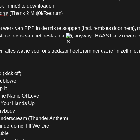
ook in mp3 te downloaden:
org/
(Thanx 2 Mitj0l/Redrum)
et werk van PPP in de mix te stoppen (incl. remixes door hem), 
ist niet eens van het bestaan af
), anyway...HAAST al z'n werk zi
lles wat ie voor ons gedaan heeft, jammer dat ie 'm zelf niet
 (kick off)
ndblower
 It
 The Name Of Love
t Your Hands Up
erybody
underscream (Thunder Anthem)
underdome Till We Die
uble