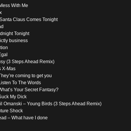
 Mess With Me
x
– Santa Claus Comes Tonight
ad
dnight Tonight
ictly business
tion
Egal
usy (3 Steps Ahead Remix)
’s X-Mas
 They’re coming to get you
 Listen To The Words
 What’s Your Secret Fantasy?
 Suck My Dick
il Omanski – Young Birds (3 Steps Ahead Remix)
uture Shock
ead – What have I done