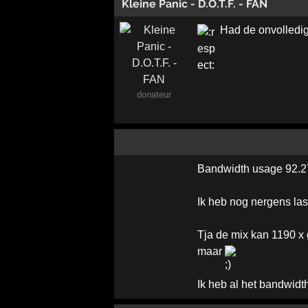
Kleine Panic - D.O.T.F. - FAN
Had de onvolledig
donateur
Bandwidth usage 92.2
Ik heb nog nergens la
Tja de mix kan 1190 x 
maar
Ik heb al het bandwidt