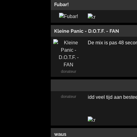
Fubar!
Kleine Panic - D.O.T.F. - FAN
De mix is pas 48 secon
donateur
donateur
idd veel tijd aan beste
waus