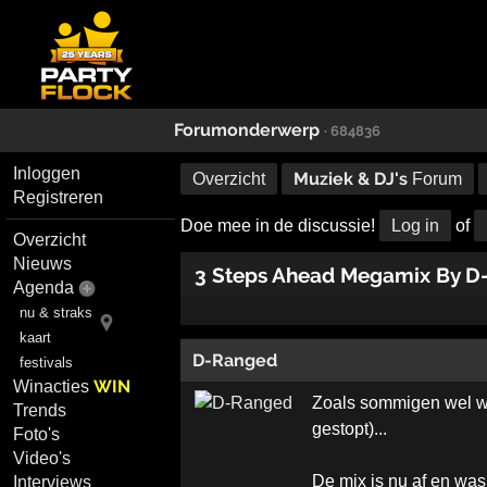
Forumonderwerp
· 684836
Inloggen
Muziek & DJ's
Overzicht
Forum
Registreren
Doe mee in de discussie!
Log in
of
Overzicht
Nieuws
3 Steps Ahead Megamix By D
Agenda
nu & straks
kaart
D-Ranged
festivals
WIN
Winacties
Zoals sommigen wel we
Trends
gestopt)...
Foto's
Video's
De mix is nu af en wa
Interviews