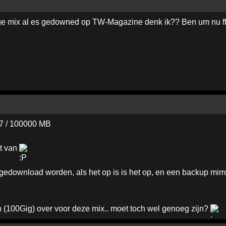
e mix al es gedowned op TW-Magazine denk ik?? Ben um nu ff 
7 / 100000 MB
st van
gedownload worden, als het op is is het op, en een backup mirr
h (100Gig) over voor deze mix.. moet toch wel genoeg zijn?