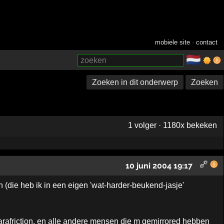
mobiele site
·
contact
🇳🇱
­
Zoeken in dit onderwerp
Zoeken
1 volger · 1180x bekeken
10 juni 2004 19:17
ie heb ik in een eigen 'wat-harder-beukend-jasje'
rafriction, en alle andere mensen die m gemirrored hebben