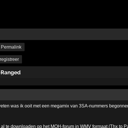
Permalink
registreer
-Ranged
ten was ik ooit met een megamix van 3SA-nummers begonnen (d
s al te downloaden op het MOH-forum in WMV formaat (Thx to Pa