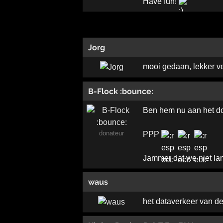
Have fun!
Jorg
mooi gedaan, lekker ve
B-Flock :bounce:
Ben hem nu aan het d
donateur
PPP
Jammer dat we niet la
waus
het dataverkeer van de