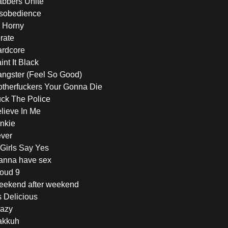
abbers Unite
isobedience
 Horny
rate
ardcore
nt It Black
ngster (Feel So Good)
otherfuckers Your Gonna Die
ck The Police
lieve In Me
nkie
ever
Girls Say Yes
anna have sex
loud 9
eekend after weekend
s Delicious
razy
akkuh