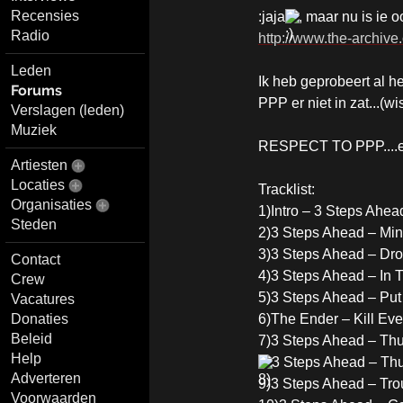
Recensies
:jaja
, maar nu is ie 
Radio
http://www.the-archive.
Leden
Ik heb geprobeert al h
Forums
PPP er niet in zat...(w
Verslagen (leden)
Muziek
RESPECT TO PPP....en a
Artiesten
Locaties
Tracklist:
Organisaties
1)Intro – 3 Steps Ahead
Steden
2)3 Steps Ahead – Mi
3)3 Steps Ahead – Drop
Contact
4)3 Steps Ahead – In
Crew
5)3 Steps Ahead – Pu
Vacatures
6)The Ender – Kill Ev
Donaties
Beleid
7)3 Steps Ahead – Th
Help
3 Steps Ahead – Th
Adverteren
9)3 Steps Ahead – Tro
Voorwaarden