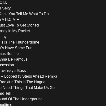
O.B.
e Sexy
 Don’t You Tell Me What To Do
m A H.C.M.F.
Just Love To Get Stoned
oney In My Pocket
unny
his Is The Thunderdome
et’s Have Some Fun
mas Bonfire
Wanna Be Famous
bsession
ravinsky’s Bass
s – Looped (3 Steps Ahead Remix)
 Frankfurt This is The Hague
e Need Things That Make Us Go
ard Tek
ound Of The Underground
oodtime