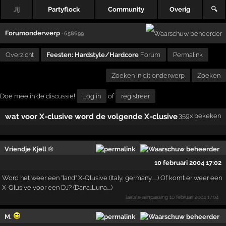
Jij
Partyflock
Community
Overig
🔍
Forumonderwerp
· 658699
Overzicht
Feesten: Hardstyle/Hardcore
Forum
Permalink
Zoeken in dit onderwerp
Zoeken
Doe mee in de discussie!
Log in
of
registreer
wat voor X-clusive word de volgende X-clusive
359x bekeken
Vriendje Kjell ®
10 februari 2004 17:02
Word het weer een "land" X-Qlusive (Italy, germany......) Of komt er weer een
X-Qlusive voor een DJ? (Dana..Luna....)
laatste aanpassing
10 februari 2004 17:04
M.