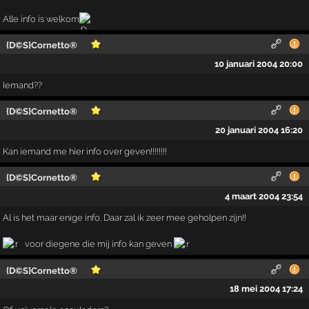
Alle info is welkom
{D©S}Cornetto®
10 januari 2004 20:00
Iemand??
{D©S}Cornetto®
20 januari 2004 16:20
Kan iemand me hier info over geven!!!!!!!!
{D©S}Cornetto®
4 maart 2004 23:54
Al is het maar enige info. Daar zal ik zeer mee geholpen zijn!!
voor diegene die mij info kan geven
{D©S}Cornetto®
18 mei 2004 17:24