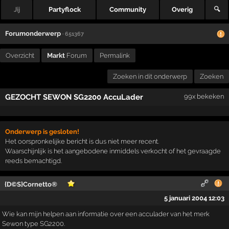
Jij
Partyflock
Community
Overig
🔍
Forumonderwerp
· 651367
Overzicht
Markt
Forum
Permalink
Zoeken in dit onderwerp
Zoeken
GEZOCHT SEWON SG2200 AccuLader
99x bekeken
Onderwerp is gesloten!
Het oorspronkelijke bericht is dus niet meer recent.
Waarschijnlijk is het aangebodene inmiddels verkocht of het gevraagde
reeds bemachtigd.
{D©S}Cornetto®
5 januari 2004 12:03
Wie kan mijn helpen aan informatie over een acculader van het merk
Sewon type SG2200.