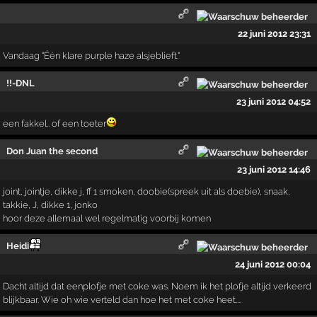
22 juni 2012 23:31
Vandaag "Één klare purple haze alsjeblieft."
!!-DNL
23 juni 2012 04:52
een fakkel.. of een toeter
Don Juan the second
23 juni 2012 14:46
joint, jointje, dikke j, ff 1 smoken, doobie(spreek uit als doebie), snaak,
takkie, J, dikke 1, jonko
hoor deze allemaal wel regelmatig voorbij komen
Heidi
24 juni 2012 00:04
Dacht altijd dat eenplofje met coke was. Noem ik het plofje altijd verkeerd
blijkbaar. Wie oh wie verteld dan hoe het met coke heet....