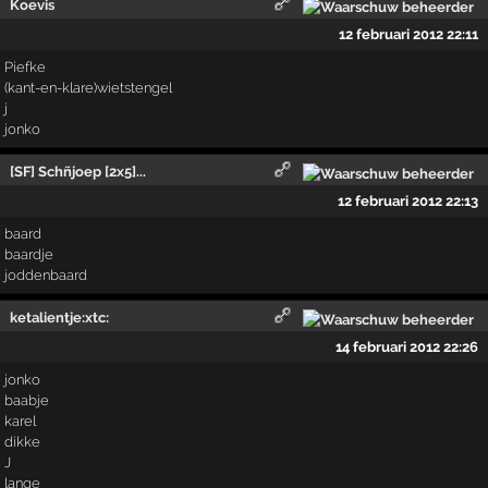
Koevis
12 februari 2012 22:11
Piefke
(kant-en-klare)wietstengel
j
jonko
[SF] Schñjoep [2x5]...
12 februari 2012 22:13
baard
baardje
joddenbaard
ketalientje:xtc:
14 februari 2012 22:26
jonko
baabje
karel
dikke
J
lange