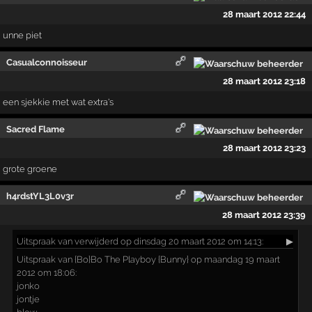
28 maart 2012 22:44
unne piet
Casualconnoisseur
28 maart 2012 23:18
een sjekkie met wat extra's
Sacred Flame
28 maart 2012 23:23
grote groene
h4rdstYL3L0v3r
28 maart 2012 23:39
Uitspraak
van verwijderd op dinsdag 20 maart 2012 om 14:13:
▶
Uitspraak van {Bo}Bo The Playboy {Bunny} op maandag 19 maart
2012 om 18:06:
jonko
jontje