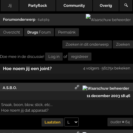
Jij
Partyflock
Community
Overig
🔍
Forumonderwerp
· 646569
Overzicht
Drugs
Forum
Permalink
Zoeken in dit onderwerp
Zoeken
Doe mee in de discussie!
Log in
of
registreer
Hoe noem jij een joint?
4 volgers · 56175x bekeken
A.S.B.O.
11 december 2003 18:46
Snaak, boon, blow, stick, etc....
Hoe noem jij dat apparaat?
ouder ≡ 64
Laatsten