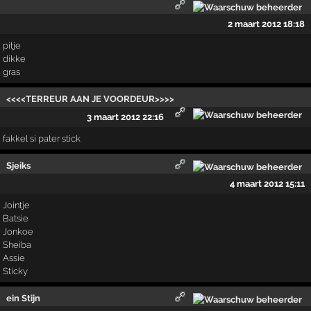
2 maart 2012 18:18
pitje
dikke
gras
<<<<TERREUR AAN JE VOORDEUR>>>>
3 maart 2012 22:16
fakkel si pater stick
Sjeiks
4 maart 2012 15:11
Jointje
Batsie
Jonkoe
Sheiba
Assie
Sticky
ein Stijn