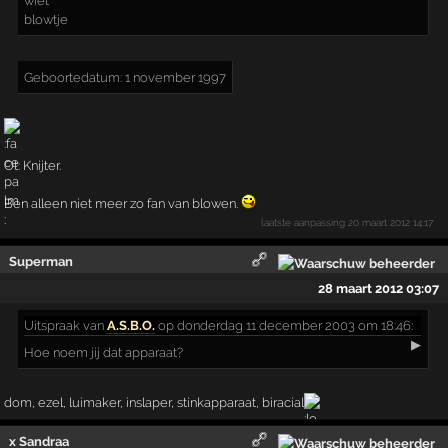
wiet
blowtje
Geboortedatum: 1 november 1997
Ot: Knijter.
Ben alleen niet meer zo fan van blowen.
laatste aanpassing
20 maart 2012 14:17
Superman
28 maart 2012 03:07
Uitspraak
van
A.S.B.O.
op donderdag 11 december 2003 om 18:46:
▶
Hoe noem jij dat apparaat?
dom, ezel, luimaker, inslaper, stinkapparaat, biracial
x Sandraa