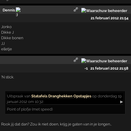
Dennis
21 februari 2012 21:54
Jonko
Dikke J
Dikke bonen
JJ
elletje
-1
21 februari 2012 21:58
'N stick.
Uitspraak
van
Statafels Dranghekken Opstapjes
op donderdag 19
januari 2012 om 10:32:
▶
Point of plofje (met speed)
Rook jij dat dan? Zou ik niet doen, krijg je gaten van in je longen...