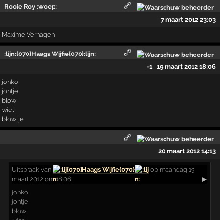
Rooie Roy :woep:
7 maart 2012 23:03
Maxime Verhagen
:lijn:{070}Haags Wijfie{070}:lijn:
-1
19 maart 2012 18:06
jonko
jontje
blow
wiet
blowtje
20 maart 2012 14:13
Uitspraak
van
{070}Haags Wijfie{070}
op maandag 19
maart 2012 om 18:06:
▶
jonko
jontje
blow