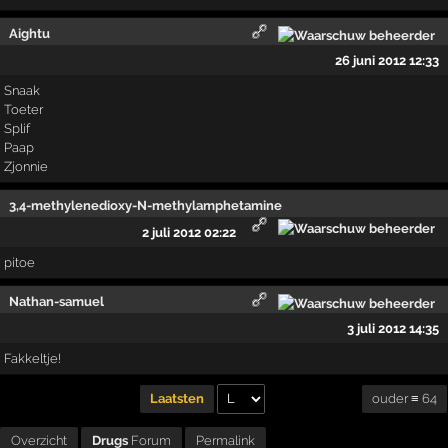
Aightu
26 juni 2012 12:33
Snaak
Toeter
Splif
Paap
Zjonnie
3,4-methylenedioxy-N-methylamphetamine
2 juli 2012 02:22
pitoe
Nathan-samuel
3 juli 2012 14:35
Fakkeltje!
ouder ≡ 64
Laatsten
Overzicht
Drugs
Forum
Permalink