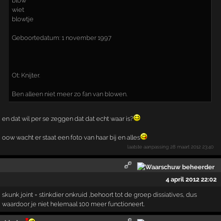
blow
wiet
blowtje
Geboortedatum: 1 november 1997
Ot: Knijter.
Ben alleen niet meer zo fan van blowen.
en dat wil per se zeggen dat dat echt waar is?
oow wacht er staat een foto van haar bij en alles
laatste aanpassing
28 maart 2012 23:40
4 april 2012 22:02
skunk joint = stinkdier onkruid ,behoort tot de groep dissiatives, dus
waardoor je niet helemaal 100 meer functioneert.