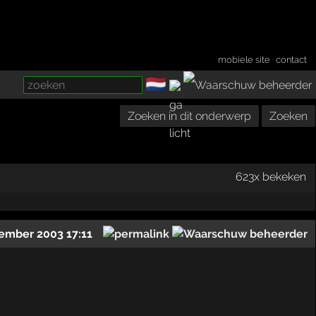
mobiele site
·
contact
🇳🇱
­
Zoeken in dit onderwerp
Zoeken
623x bekeken
tember 2003 17:11