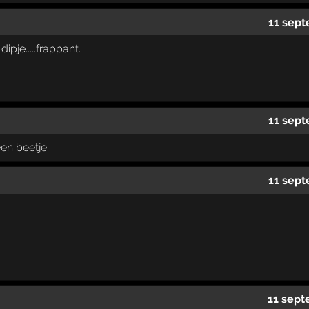
11 sept
dipje.....frappant.
11 sept
en beetje.
11 sept
11 sept