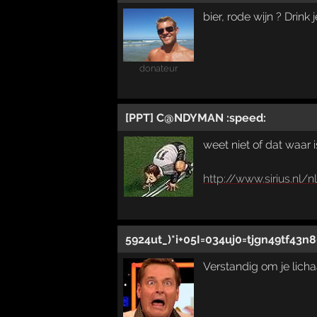
bier, rode wijn ? Drink
donateur
[PPT] C@NDYMAN :speed:
weet niet of dat waar
http://www.sirius.n
5924ut_)*i+05I=034uj0=tjgn49tf43n8
Verstandig om je lich