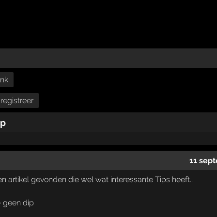
ink
registreer
ip
11 sep
 artikel gevonden die wel wat interessante Tips heeft..
 geen dip