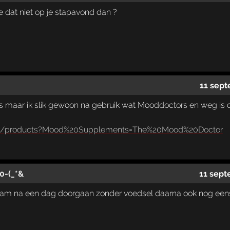
 je dat niet op je stapavond dan ?
11 sept
 is maar ik slik gewoon na gebruik wat Mooddoctors en weg is 
l/nl/products?Mood%20Supplements=The%20Mood%20Doctor
0-(_*&
11 sept
aam na een dag doorgaan zonder voedsel daarna ook nog eens