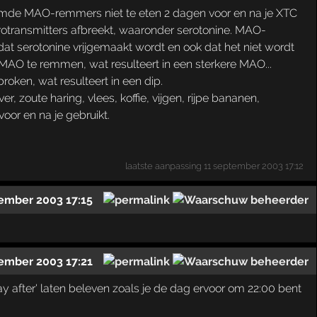
amde MAO-remmers niet te eten 2 dagen voor en na je XTC
otransmitters afbreekt, waaronder serotonine. MAO-
at serotonine vrijgemaakt wordt en ook dat het niet wordt
AO te remmen, wat resulteert in een sterkere MAO...
oken, wat resulteert in een dip.
 zoute haring, vlees, koffie, vijgen, rijpe bananen,
oor en na je gebruikt.
laatste aanpassing
11 september 2003 17:12
ember 2003 17:15
ember 2003 17:21
day after' laten beleven zoals je de dag ervoor om 22:00 bent