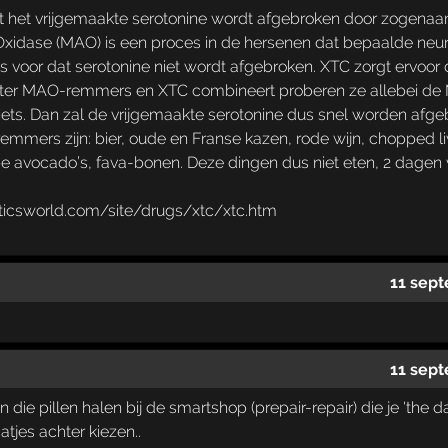
t het vrijgemaakte serotonine wordt afgebroken door zogena
idase (MAO) is een proces in de hersenen dat bepaalde neur
voor dat serotonine niet wordt afgebroken. XTC zorgt ervoor d
hter MAO-remmers en XTC combineert proberen ze allebei de M
ets. Dan zal de vrijgemaakte serotonine dus snel worden afgebr
ers zijn: bier, oude en Franse kazen, rode wijn, chopped liver,
pe avocado’s, fava-bonen. Deze dingen dus niet eten, 2 dagen v
naticsworld.com/site/drugs/xtc/xtc.htm
11 sept
11 sept
die pillen halen bij de smartshop (prepair-repair) die je 'the 
atjes achter kiezen..