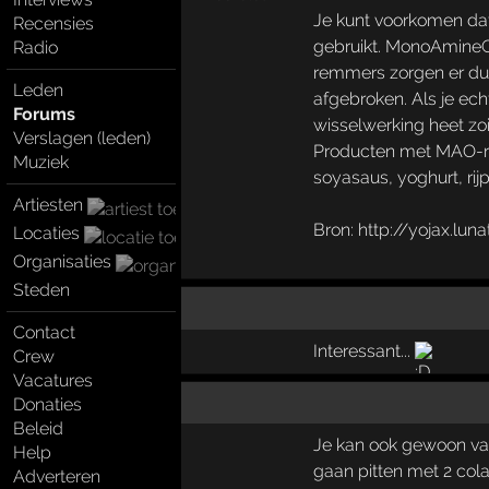
Je kunt voorkomen da
Recensies
gebruikt. MonoAmineOx
Radio
remmers zorgen er dus 
Leden
afgebroken. Als je ec
Forums
wisselwerking heet zoi
Verslagen (leden)
Producten met MAO-remm
Muziek
soyasaus, yoghurt, rij
Artiesten
Bron: http://yojax.lu
Locaties
Organisaties
Steden
Contact
Interessant...
Crew
Vacatures
Donaties
Beleid
Je kan ook gewoon van 
Help
gaan pitten met 2 cola
Adverteren