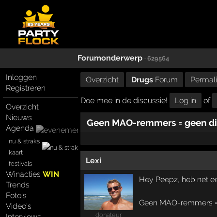
Forumonderwerp
· 629564
Inloggen
Overzicht
Drugs
Forum
Permal
Registreren
Doe mee in de discussie!
Log in
of
Overzicht
Nieuws
Geen MAO-remmers = geen d
Agenda
nu & straks
kaart
Lexi
festivals
Winacties
WIN
Hey Peepz, heb net een
Trends
Foto's
Geen MAO-remmers =
Video's
donateur
Interviews