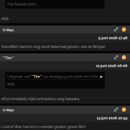
The Rookie S7A3
Afl.6
V-Man
9 juni 2026 17:48
Swordfish, had em nog nooit helemaal gezien, wel ok filmpje!
**Tim**
11 juni 2026 06:08
Uitspraak
van
**Tim**
op dinsdag 9 juni 2026 om 07:12:
▶
Afl.6
Afl.11 inmiddels. Kijkt echt lekker weg hahaaha
V-Man
13 juni 2026 20:54
Lord of War, had em 1 x eerder gezien, goeie film!