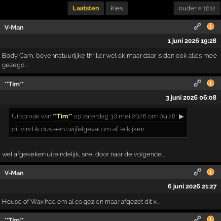
Laatsten
Kies
ouder ≡ 1012
V-Man
1 juni 2026 19:28
Body Cam, bovennatuurlijke thriller wel ok maar daar is dan ook alles mee
gezegd...
**Tim**
3 juni 2026 06:08
Uitspraak
van
**Tim**
op zaterdag 30 mei 2026 om 09:28:
▶
dit vind ik dus een twijfelgeval om af te kijken....
wel afgekeken uiteindelijk, snel door naar de volgende...
V-Man
6 juni 2026 21:27
House of Wax had em al es gezien maar afgezet dit x...
**Tim**