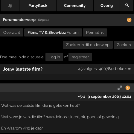
Jij
Partyflock
Community
Overig
🔍
Forumonderwerp
· 629040
Overzicht
Films, TV & Showbizz
Forum
Permalink
Zoeken in dit onderwerp
Zoeken
Doe mee in de discussie!
Log in
of
registreer
Jouw laatste film?
45 volgers · 400784x bekeken
+5
-1
9 september 2003 12:04
Wat was de laatste film die je gekeken hebt?
Wat vond je van die film? waardeloos, slecht, ok, goed of geweldig
En Waarom vind je dat?