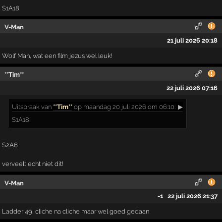
S1A18
V-Man
21 juli 2026 20:18
Wolf Man, wat een film jezus wel leuk!
**Tim**
22 juli 2026 07:16
Uitspraak
van
**Tim**
op maandag 20 juli 2026 om 06:10:
▶
S1A18
S2A6
verveelt echt niet dit!
V-Man
-1
22 juli 2026 21:37
Ladder 49, cliche na cliche maar wel goed gedaan