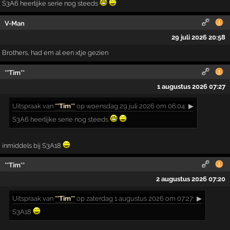
S3A6 heerlijke serie nog steeds
V-Man
29 juli 2026 20:58
Brothers, had em al een xtje gezien
**Tim**
1 augustus 2026 07:27
Uitspraak
van
**Tim**
op woensdag 29 juli 2026 om 06:04:
▶
S3A6 heerlijke serie nog steeds
inmiddels bij S3A18
**Tim**
2 augustus 2026 07:20
Uitspraak
van
**Tim**
op zaterdag 1 augustus 2026 om 07:27:
▶
S3A18