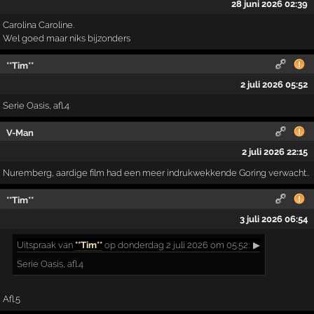
28 juni 2026 02:39
Carolina Caroline.
Wel goed maar niks bijzonders
**Tim**
2 juli 2026 05:52
Serie Oasis, afl.4
V-Man
2 juli 2026 22:15
Nuremberg, aardige film had een meer indrukwekkende Goring verwacht..
**Tim**
3 juli 2026 06:54
Uitspraak
van
**Tim**
op donderdag 2 juli 2026 om 05:52:
▶
Serie Oasis, afl.4
Afl.5