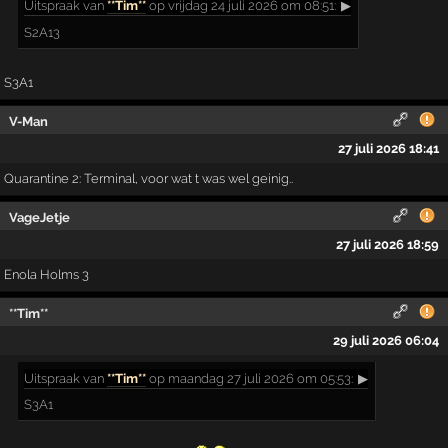
Uitspraak
van
**Tim**
op vrijdag 24 juli 2026 om 08:51:
▶
S2A13
S3A1
V-Man
27 juli 2026 18:41
Quarantine 2: Terminal, voor wat t was wel geinig..
VageJetje
27 juli 2026 18:59
Enola Holms 3
**Tim**
29 juli 2026 06:04
Uitspraak
van
**Tim**
op maandag 27 juli 2026 om 05:53:
▶
S3A1