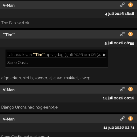
V-Man
4 juli 2026 16:16
The Fan, wel ok
**Tim**
5 juli 2026 08:55
Uitspraak
van
**Tim**
op vrijdag 3 juli 2026 om 06:54:
▶
Serie Oasis
afgekeken, niet bijzonder, kijkt wel makkelijk weg
V-Man
14 juli 2026 00:16
Django Unchained nog een xtje
V-Man
14 juli 2026 02:31
Sand Castle net wel aardig