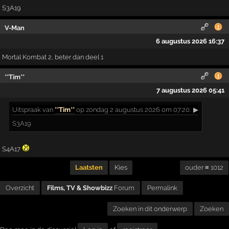
S3A19
V-Man
6 augustus 2026 16:37
Mortal Kombat 2, beter dan deel 1
**Tim**
7 augustus 2026 05:41
Uitspraak
van
**Tim**
op zondag 2 augustus 2026 om 07:20:
▶
S3A19
S4A17
Laatsten
Kies
ouder ≡ 1012
Overzicht
Films, TV & Showbizz
Forum
Permalink
Zoeken in dit onderwerp
Zoeken