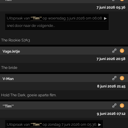
7 juni 2026 05:36
Uitspraak
van
**Tim**
op woensdag 3 juni 2026 om 06:08:
▶
snel door naar de volgende...
The Rookie S7A3
VageJetje
7 juni 2026 20:58
The bride
V-Man
8 juni 2026 21:45
Hold The Dark, goeie aparte film.
**Tim**
9 juni 2026 07:12
Uitspraak
van
**Tim**
op zondag 7 juni 2026 om 05:36:
▶