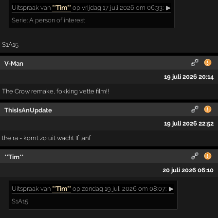
Uitspraak
van
**Tim**
op vrijdag 17 juli 2026 om 06:33:
▶
Serie: A person of interest
S1A15
V-Man
19 juli 2026 20:14
The Crow remake, fokking vette film!!
ThisIsAnUpdate
19 juli 2026 22:52
the ra - komt zo uit wacht ff lanf
**Tim**
20 juli 2026 06:10
Uitspraak
van
**Tim**
op zondag 19 juli 2026 om 08:07:
▶
S1A15