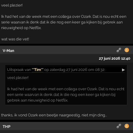
veel plezier!
Ik had het van de week met een collega over Ozark. Dat is nou echt een
serie waarvan ik denk dat ik die nog een keer ga kijken bij gebrek aan
nieuwigheid op Netflix.
wat was die vet!
V-Man
27 juni 2026 12:40
Uitspraak
van
**Tim**
op zaterdag 27 juni 2026 om 08:32:
▶
veel plezier!
Ik had het van de week met een collega over Ozark. Dat is nou echt
een serie waarvan ik denk dat ik die nog een keer ga kijken bij
gebrek aan nieuwigheid op Netflix.
thanks, ik vond Ozark een beetje naargeestig, niet mijn ding...
THP