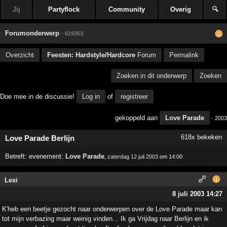
Jij
Partyflock
Community
Overig
🔍
Forumonderwerp
· 619353
Overzicht
Feesten: Hardstyle/Hardcore
Forum
Permalink
Zoeken in dit onderwerp
Zoeken
Doe mee in de discussie!
Log in
of
registreer
gekoppeld aan
Love Parade
· 2003
618x bekeken
Love Parade Berlijn
Betreft:
evenement:
Love Parade
,
zaterdag 12 juli 2003
om 14:00
Lexi
8 juli 2003 14:27
K'heb een beetje gezocht naar onderwerpen over de Love Parade maar kan
tot mijn verbazing maar weinig vinden... Ik ga Vrijdag naar Berlijn en ik