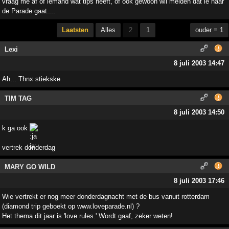
vraag me af of iemand wat tips heeft, of ook gewoon wil melden dat ie naar
de Parade gaat....
Laatsten
Alles
2
1
ouder ≡ 1
Lexi
8 juli 2003 14:47
Ah... Thnx stiekske
TIM TAG
8 juli 2003 14:50
k ga ook
vertrek donderdag
MARY GO WILD
8 juli 2003 17:46
Wie vertrekt er nog meer donderdagnacht met de bus vanuit rotterdam
(diamond trip geboekt op www.loveparade.nl) ?
Het thema dit jaar is 'love rules.' Wordt gaaf, zeker weten!