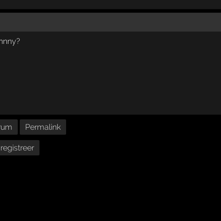
ohnny?
rum
Permalink
registreer