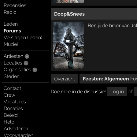
Recensies
Radio
Doop&Snees
Leden
Ben jij de broer van J
Forums
Verslagen (leden)
Muziek
Artiesten
Locaties
Organisaties
Steden
Overzicht
Feesten: Algemeen
Fo
Contact
Doe mee in de discussie!
Log in
of
Crew
Vacatures
Donaties
Beleid
Help
Adverteren
Voorwaarden