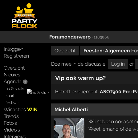
Forumonderwerp
· 1183866
Inloggen
Overzicht
Feesten: Algemeen
Fo
Registreren
Doe mee in de discussie!
Log in
of
Overzicht
Nieuws
Vip ook warm up?
Agenda
nu & straks
Betreft:
evenement:
ASOT900 Pre-Pa
kaart
festivals
Winacties
WIN
Michel Alberti
Trends
Wij hebben oor asot een
Foto's
Weet iemand of de war
Video's
Interviews