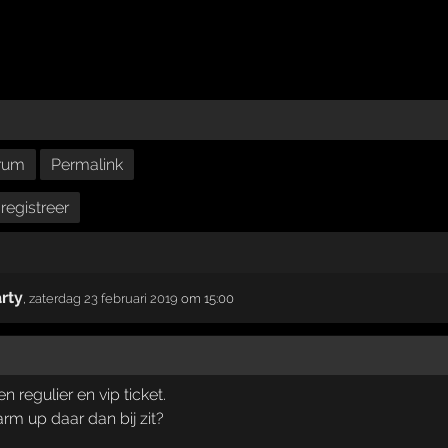
rum
Permalink
registreer
rty
,
zaterdag 23 februari 2019
om 15:00
 regulier en vip ticket.
m up daar dan bij zit?